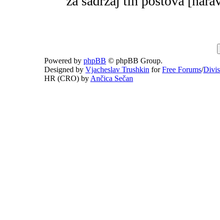
za sadržaj tih postova [narav
Powered by
phpBB
© phpBB Group.
Designed by
Vjacheslav Trushkin
for
Free Forums
/
Divi
HR (CRO) by
Ančica Sečan