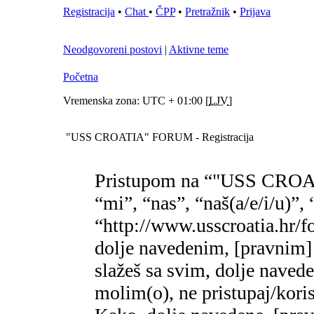
Registracija
•
Chat
•
ČPP
•
Pretražnik
•
Prijava
Neodgovoreni postovi
|
Aktivne teme
Početna
Vremenska zona: UTC + 01:00 [
LJV
]
"USS CROATIA" FORUM - Registracija
Pristupom na “"USS CROA
“mi”, “nas”, “naš(a/e/i/
“http://www.usscroatia.hr/f
dolje navedenim, [pravnim]
slažeš sa svim, dolje naved
molim(o), ne pristupaj/k