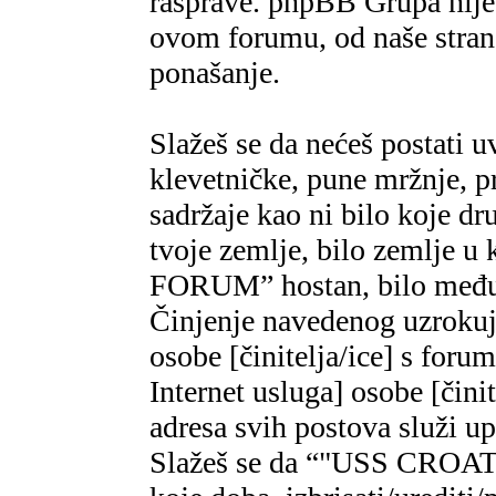
rasprave. phpBB Grupa nije,
ovom forumu, od naše strane
ponašanje.
Slažeš se da nećeš postati u
klevetničke, pune mržnje, pr
sadržaje kao ni bilo koje dr
tvoje zemlje, bilo zemlje 
FORUM” hostan, bilo međun
Činjenje navedenog uzrokuje
osobe [činitelja/ice] s foru
Internet usluga] osobe [čini
adresa svih postova služi u
Slažeš se da “"USS CROAT