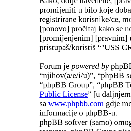
Kako, dolje navedene, [pra
promijeniti u bilo koje do
registrirane korisnike/ce, m
[ponovo] pročitaj kako se ne
[promijenjenim] [pravnim] u
pristupaš/koristiš “"US
Forum je
powered by
phpBB 
“njihov(a/e/i/u)”, “phpBB 
“phpBB Group”, “phpBB Te
Public License
” [u daljnje
sa
www.phpbb.com
gdje mož
informacije o phpBB-u.
phpBB softver (samo) omogu