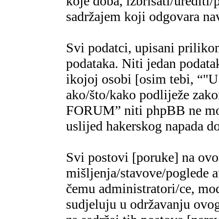
koje doba, izbrisati/urediti/
sadržajem koji odgovara n
Svi podatci, upisani priliko
podataka. Niti jedan podatak
ikojoj osobi [osim tebi,
ako/što/kako podliježe za
FORUM” niti phpBB ne mogu
uslijed hakerskog napada do
Svi postovi [poruke] na ov
mišljenja/stavove/poglede a
čemu administratori/ce, mod
sudjeluju u održavanju ovo