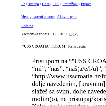
Registracija
•
Chat
•
ČPP
•
Pretražnik
•
Prijava
Neodgovoreni postovi
|
Aktivne teme
Početna
Vremenska zona: UTC + 01:00 [
LJV
]
"USS CROATIA" FORUM - Registracija
Pristupom na “"USS CROA
“mi”, “nas”, “naš(a/e/i/
“http://www.usscroatia.hr/f
dolje navedenim, [pravnim]
slažeš sa svim, dolje naved
molim(o), ne pristupaj/k