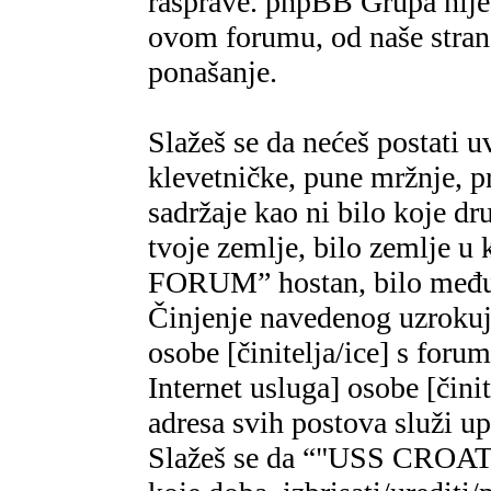
rasprave. phpBB Grupa nije,
ovom forumu, od naše strane
ponašanje.
Slažeš se da nećeš postati u
klevetničke, pune mržnje, pr
sadržaje kao ni bilo koje dr
tvoje zemlje, bilo zemlje 
FORUM” hostan, bilo međun
Činjenje navedenog uzrokuje
osobe [činitelja/ice] s foru
Internet usluga] osobe [čini
adresa svih postova služi u
Slažeš se da “"USS CROAT