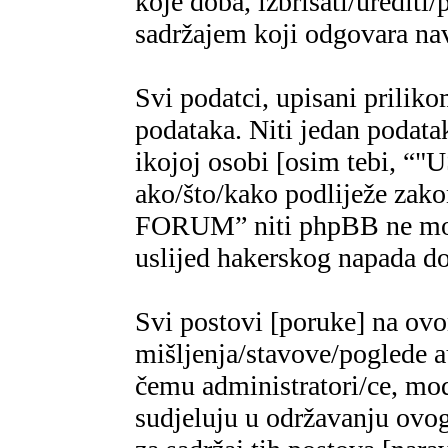
koje doba, izbrisati/urediti/
sadržajem koji odgovara n
Svi podatci, upisani priliko
podataka. Niti jedan podatak
ikojoj osobi [osim tebi,
ako/što/kako podliježe za
FORUM” niti phpBB ne mogu
uslijed hakerskog napada do
Svi postovi [poruke] na ov
mišljenja/stavove/poglede a
čemu administratori/ce, mod
sudjeluju u održavanju ovo