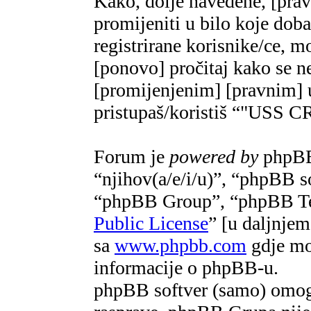
Kako, dolje navedene, [pra
promijeniti u bilo koje do
registrirane korisnike/ce, m
[ponovo] pročitaj kako se ne
[promijenjenim] [pravnim] u
pristupaš/koristiš “"US
Forum je
powered by
phpBB 
“njihov(a/e/i/u)”, “phpBB 
“phpBB Group”, “phpBB Te
Public License
” [u daljnje
sa
www.phpbb.com
gdje mož
informacije o phpBB-u.
phpBB softver (samo) omogu