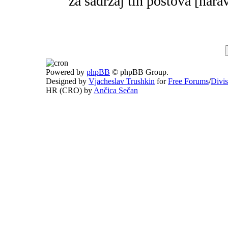
za sadržaj tih postova [narav
Powered by
phpBB
© phpBB Group.
Designed by
Vjacheslav Trushkin
for
Free Forums
/
Divi
HR (CRO) by
Ančica Sečan