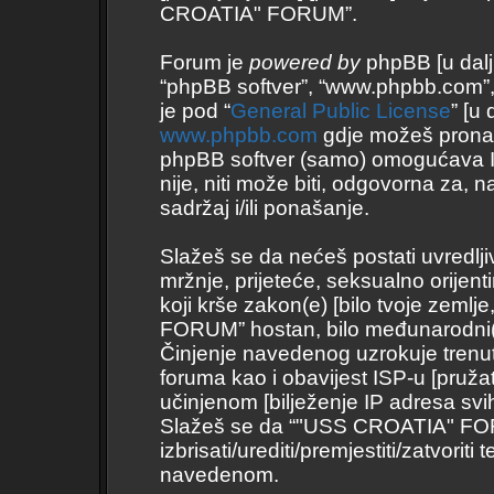
CROATIA" FORUM”.
Forum je
powered by
phpBB [u daljnj
“phpBB softver”, “www.phpbb.com”
je pod “
General Public License
” [u
www.phpbb.com
gdje možeš pronaći 
phpBB softver (samo) omogućava I
nije, niti može biti, odgovorna za
sadržaj i/ili ponašanje.
Slažeš se da nećeš postati uvredlji
mržnje, prijeteće, seksualno orijent
koji krše zakon(e) [bilo tvoje zemlj
FORUM” hostan, bilo međunarodni(
Činjenje navedenog uzrokuje trenutno
foruma kao i obavijest ISP-u [pružate
učinjenom [bilježenje IP adresa svi
Slažeš se da “"USS CROATIA" FORU
izbrisati/urediti/premjestiti/zatvor
navedenom.