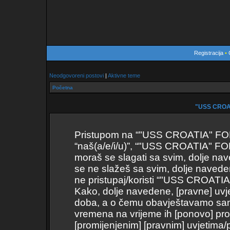
Registracija
•
Neodgovoreni postovi
|
Aktivne teme
Početna
"USS CROAT
Pristupom na “"USS CROATIA" FORUM
“naš(a/e/i/u)”, “"USS CROATIA" FOR
moraš se slagati sa svim, dolje nav
se ne slažeš sa svim, dolje naveden
ne pristupaj/koristi “"USS CROAT
Kako, dolje navedene, [pravne] uvje
doba, a o čemu obavještavamo samo 
vremena na vrijeme ih [ponovo] pro
[promijenjenim] [pravnim] uvjetima/p