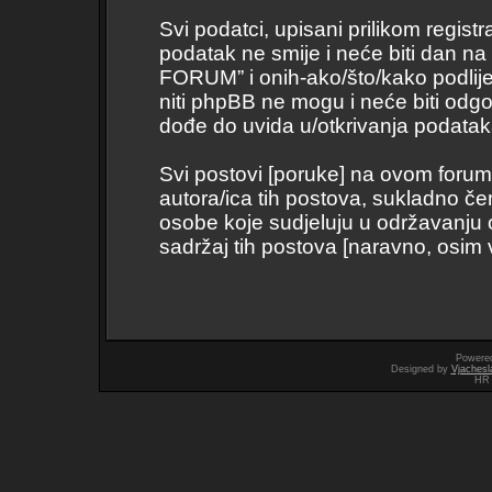
Svi podatci, upisani prilikom regist
podatak ne smije i neće biti dan na
FORUM” i onih-ako/što/kako podli
niti phpBB ne mogu i neće biti odg
dođe do uvida u/otkrivanja podatak
Svi postovi [poruke] na ovom forum
autora/ica tih postova, sukladno če
osobe koje sudjeluju u održavanju
sadržaj tih postova [naravno, osim vl
Powere
Designed by
Vjachesl
HR 