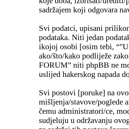
koje doba, izbrisati/urediti/
sadržajem koji odgovara n
Svi podatci, upisani priliko
podataka. Niti jedan podatak
ikojoj osobi [osim tebi,
ako/što/kako podliježe za
FORUM” niti phpBB ne mogu
uslijed hakerskog napada do
Svi postovi [poruke] na ov
mišljenja/stavove/poglede a
čemu administratori/ce, mod
sudjeluju u održavanju ovo