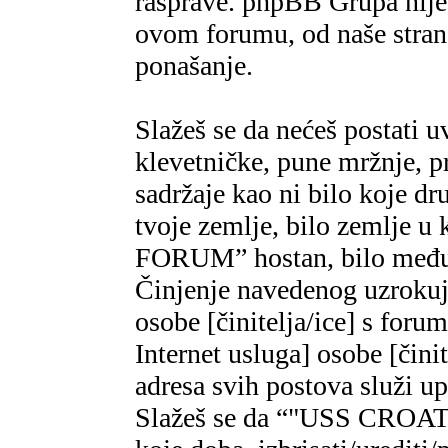
rasprave. phpBB Grupa nije,
ovom forumu, od naše strane
ponašanje.
Slažeš se da nećeš postati u
klevetničke, pune mržnje, pr
sadržaje kao ni bilo koje dr
tvoje zemlje, bilo zemlje 
FORUM” hostan, bilo međun
Činjenje navedenog uzrokuje
osobe [činitelja/ice] s foru
Internet usluga] osobe [čini
adresa svih postova služi u
Slažeš se da “"USS CROAT