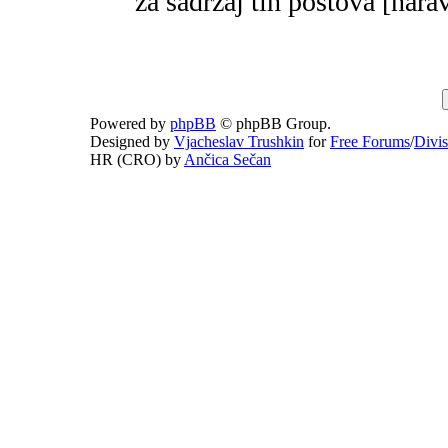
za sadržaj tih postova [narav
Powered by
phpBB
© phpBB Group.
Designed by
Vjacheslav Trushkin
for
Free Forums
/
Divi
HR (CRO) by
Ančica Sečan