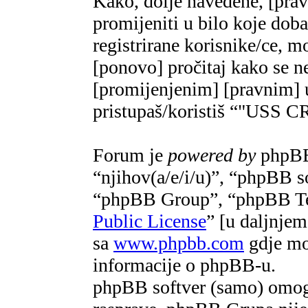
Kako, dolje navedene, [pra
promijeniti u bilo koje do
registrirane korisnike/ce, m
[ponovo] pročitaj kako se ne
[promijenjenim] [pravnim] u
pristupaš/koristiš “"US
Forum je
powered by
phpBB 
“njihov(a/e/i/u)”, “phpBB 
“phpBB Group”, “phpBB Te
Public License
” [u daljnje
sa
www.phpbb.com
gdje mož
informacije o phpBB-u.
phpBB softver (samo) omogu