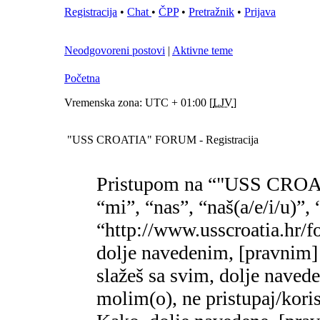
Registracija
•
Chat
•
ČPP
•
Pretražnik
•
Prijava
Neodgovoreni postovi
|
Aktivne teme
Početna
Vremenska zona: UTC + 01:00 [
LJV
]
"USS CROATIA" FORUM - Registracija
Pristupom na “"USS CROA
“mi”, “nas”, “naš(a/e/i/
“http://www.usscroatia.hr/f
dolje navedenim, [pravnim]
slažeš sa svim, dolje naved
molim(o), ne pristupaj/k