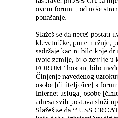
rasprave. phpBB Grupa nije,
ovom forumu, od naše strane
ponašanje.
Slažeš se da nećeš postati u
klevetničke, pune mržnje, pr
sadržaje kao ni bilo koje dr
tvoje zemlje, bilo zemlje 
FORUM” hostan, bilo međun
Činjenje navedenog uzrokuje
osobe [činitelja/ice] s foru
Internet usluga] osobe [čini
adresa svih postova služi u
Slažeš se da “"USS CROAT