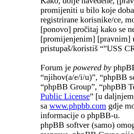
Kako, dolje navedene, [pra
promijeniti u bilo koje do
registrirane korisnike/ce, m
[ponovo] pročitaj kako se ne
[promijenjenim] [pravnim] u
pristupaš/koristiš “"US
Forum je
powered by
phpBB 
“njihov(a/e/i/u)”, “phpBB 
“phpBB Group”, “phpBB Te
Public License
” [u daljnje
sa
www.phpbb.com
gdje mož
informacije o phpBB-u.
phpBB softver (samo) omogu