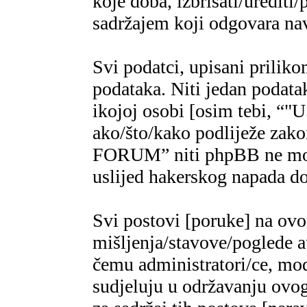
koje doba, izbrisati/urediti/
sadržajem koji odgovara n
Svi podatci, upisani priliko
podataka. Niti jedan podatak
ikojoj osobi [osim tebi,
ako/što/kako podliježe za
FORUM” niti phpBB ne mogu
uslijed hakerskog napada do
Svi postovi [poruke] na ov
mišljenja/stavove/poglede a
čemu administratori/ce, mod
sudjeluju u održavanju ovo