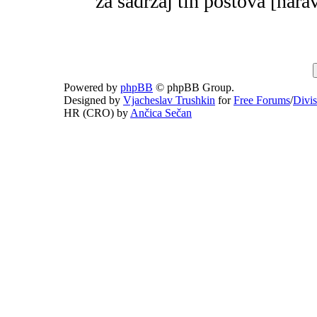
za sadržaj tih postova [narav
Powered by
phpBB
© phpBB Group.
Designed by
Vjacheslav Trushkin
for
Free Forums
/
Divi
HR (CRO) by
Ančica Sečan