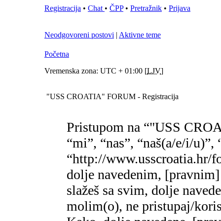
Registracija
•
Chat
•
ČPP
•
Pretražnik
•
Prijava
Neodgovoreni postovi
|
Aktivne teme
Početna
Vremenska zona: UTC + 01:00 [
LJV
]
"USS CROATIA" FORUM - Registracija
Pristupom na “"USS CROA
“mi”, “nas”, “naš(a/e/i/
“http://www.usscroatia.hr/f
dolje navedenim, [pravnim]
slažeš sa svim, dolje naved
molim(o), ne pristupaj/k