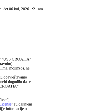
e: čet 06 kol, 2026 1:21 am.
)”, “"USS CROATIA"
pravnim]
ilima, molim(o), ne
emu obavještavamo
 nebi dogodilo da se
USS CROATIA"
tver”,
License
” [u daljnjem
ij)e informacije o