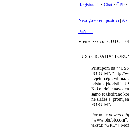
Registracija
•
Chat
•
ČPP
•
Neodgovoreni postovi
|
Akt
Početna
Vremenska zona: UTC + 01
"USS CROATIA" FORUM -
Pristupom na “"USS
FORUM”, “http://www
uvjetima/pravilima. 
pristupaj/koristi
Kako, dolje navedene
samo registrirane ko
ne slažeš s [promije
FORUM”.
Forum je
powered b
“www.phpbb.com”, 
tekstu: “GPL”]. Mož