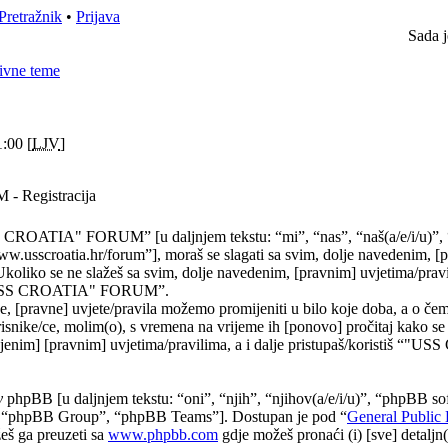
Pretražnik
•
Prijava
Sada j
ivne teme
:00 [
LJV
]
 Registracija
 CROATIA" FORUM” [u daljnjem tekstu: “mi”, “nas”, “naš(a/e/i/u
.usscroatia.hr/forum”], moraš se slagati sa svim, dolje navedenim, [
Ukoliko se ne slažeš sa svim, dolje navedenim, [pravnim] uvjetima/prav
 “"USS CROATIA" FORUM”.
, [pravne] uvjete/pravila možemo promijeniti u bilo koje doba, a o č
risnike/ce, molim(o), s vremena na vrijeme ih [ponovo] pročitaj kako se
njenim] [pravnim] uvjetima/pravilima, a i dalje pristupaš/koristiš “"
y
phpBB [u daljnjem tekstu: “oni”, “njih”, “njihov(a/e/i/u)”, “phpBB sof
“phpBB Group”, “phpBB Teams”]. Dostupan je pod “
General Public 
eš ga preuzeti sa
www.phpbb.com
gdje možeš pronaći (i) [sve] detaljn(