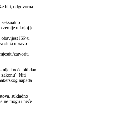
že biti, odgovorna
e, seksualno
o zemlje u kojoj je
i obavijest ISP-u
ova služi upravo
stiti/zatvoriti
smije i neće biti dan
zakonu]. Niti
hakerskog napada
stova, sukladno
ma ne mogu i neće