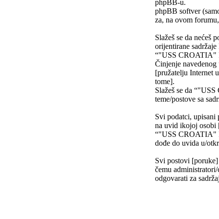
phpBB-u.
phpBB softver (samo
za, na ovom forumu, 
Slažeš se da nećeš po
orijentirane sadržaje
“"USS CROATIA" FO
Činjenje navedenog uz
[pružatelju Internet 
tome].
Slažeš se da “"USS 
teme/postove sa sad
Svi podatci, upisani 
na uvid ikojoj osob
“"USS CROATIA" FOR
dođe do uvida u/otkr
Svi postovi [poruke]
čemu administratori/
odgovarati za sadržaj