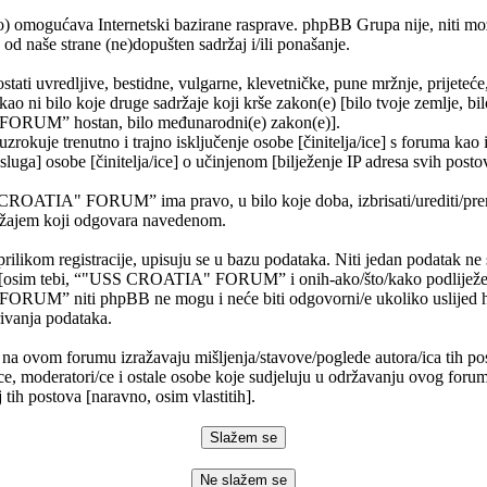
) omogućava Internetski bazirane rasprave. phpBB Grupa nije, niti mo
od naše strane (ne)dopušten sadržaj i/ili ponašanje.
stati uvredljive, bestidne, vulgarne, klevetničke, pune mržnje, prijeteć
 kao ni bilo koje druge sadržaje koji krše zakon(e) [bilo tvoje zemlje, bil
RUM” hostan, bilo međunarodni(e) zakon(e)].
rokuje trenutno i trajno isključenje osobe [činitelja/ice] s foruma kao 
usluga] osobe [činitelja/ice] o učinjenom [bilježenje IP adresa svih post
CROATIA" FORUM” ima pravo, u bilo koje doba, izbrisati/urediti/premje
ržajem koji odgovara navedenom.
prilikom registracije, upisuju se u bazu podataka. Niti jedan podatak ne 
i [osim tebi, “"USS CROATIA" FORUM” i onih-ako/što/kako podliježe 
UM” niti phpBB ne mogu i neće biti odgovorni/e ukoliko uslijed 
ivanja podataka.
 na ovom forumu izražavaju mišljenja/stavove/poglede autora/ica tih po
ce, moderatori/ce i ostale osobe koje sudjeluju u održavanju ovog foru
 tih postova [naravno, osim vlastitih].