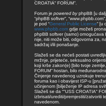
CROATIA" FORUM”.
Forum je
powered by
phpBB [u daljnj
“phpBB softver”, “www.phpbb.com”
je pod “
General Public License
” [u
www.phpbb.com
gdje možeš pronaći 
phpBB softver (samo) omogućava I
nije, niti može biti, odgovorna za
sadržaj i/ili ponašanje.
Slažeš se da nećeš postati uvredlji
mržnje, prijeteće, seksualno orijent
koji krše zakon(e) [bilo tvoje zemlj
FORUM” hostan, bilo međunarodni(
Činjenje navedenog uzrokuje trenutno
foruma kao i obavijest ISP-u [pružate
učinjenom [bilježenje IP adresa svi
Slažeš se da “"USS CROATIA" FORU
izbrisati/urediti/premjestiti/zatvor
navedenom.