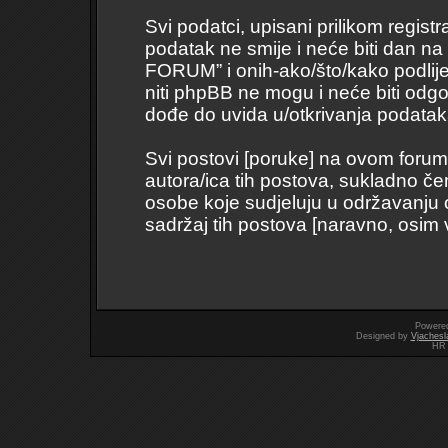
Svi podatci, upisani prilikom regist
podatak ne smije i neće biti dan na
FORUM” i onih-ako/što/kako podli
niti phpBB ne mogu i neće biti odg
dođe do uvida u/otkrivanja podatak
Svi postovi [poruke] na ovom forum
autora/ica tih postova, sukladno če
osobe koje sudjeluju u održavanju
sadržaj tih postova [naravno, osim vl
Powere
Designed by
Vjachesl
HR 