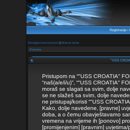
Registracija
•
Neodgovoreni postovi
|
Aktivne teme
Početna
"USS CROAT
Pristupom na “"USS CROATIA" FORUM
“naš(a/e/i/u)”, “"USS CROATIA" FOR
moraš se slagati sa svim, dolje nav
se ne slažeš sa svim, dolje naveden
ne pristupaj/koristi “"USS CROAT
Kako, dolje navedene, [pravne] uvje
doba, a o čemu obavještavamo samo 
vremena na vrijeme ih [ponovo] pro
[promijenjenim] [pravnim] uvjetima/p