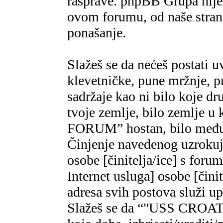
rasprave. phpBB Grupa nije,
ovom forumu, od naše strane
ponašanje.
Slažeš se da nećeš postati u
klevetničke, pune mržnje, pr
sadržaje kao ni bilo koje dr
tvoje zemlje, bilo zemlje 
FORUM” hostan, bilo međun
Činjenje navedenog uzrokuje
osobe [činitelja/ice] s foru
Internet usluga] osobe [čini
adresa svih postova služi u
Slažeš se da “"USS CROAT