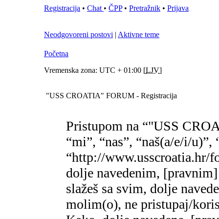
Registracija
•
Chat
•
ČPP
•
Pretražnik
•
Prijava
Neodgovoreni postovi
|
Aktivne teme
Početna
Vremenska zona: UTC + 01:00 [
LJV
]
"USS CROATIA" FORUM - Registracija
Pristupom na “"USS CROA
“mi”, “nas”, “naš(a/e/i/
“http://www.usscroatia.hr/f
dolje navedenim, [pravnim]
slažeš sa svim, dolje naved
molim(o), ne pristupaj/k