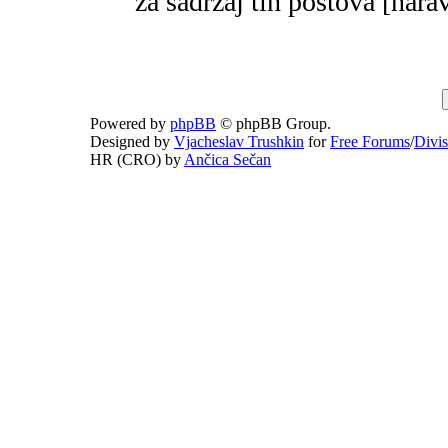
za sadržaj tih postova [narav
Powered by
phpBB
© phpBB Group.
Designed by
Vjacheslav Trushkin
for
Free Forums
/
Divi
HR (CRO) by
Ančica Sečan