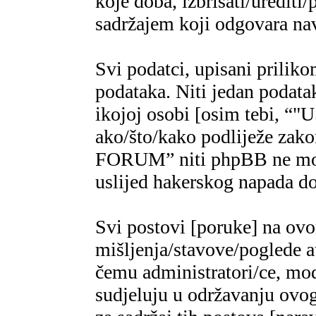
koje doba, izbrisati/urediti/
sadržajem koji odgovara n
Svi podatci, upisani priliko
podataka. Niti jedan podatak
ikojoj osobi [osim tebi,
ako/što/kako podliježe za
FORUM” niti phpBB ne mogu
uslijed hakerskog napada do
Svi postovi [poruke] na ov
mišljenja/stavove/poglede a
čemu administratori/ce, mod
sudjeluju u održavanju ovo