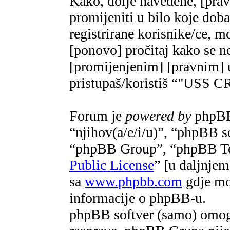
Kako, dolje navedene, [pra
promijeniti u bilo koje do
registrirane korisnike/ce, m
[ponovo] pročitaj kako se ne
[promijenjenim] [pravnim] u
pristupaš/koristiš “"US
Forum je
powered by
phpBB 
“njihov(a/e/i/u)”, “phpBB 
“phpBB Group”, “phpBB Te
Public License
” [u daljnje
sa
www.phpbb.com
gdje mož
informacije o phpBB-u.
phpBB softver (samo) omogu