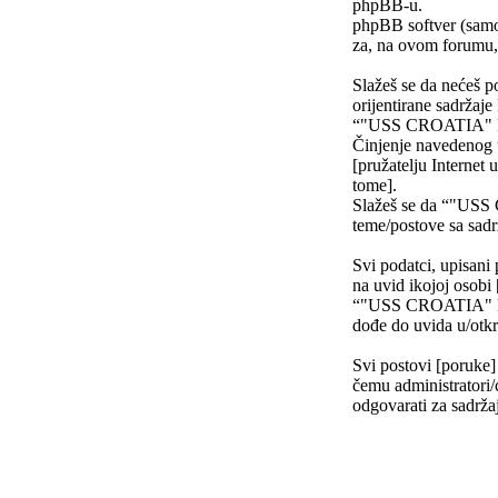
phpBB-u.
phpBB softver (samo
za, na ovom forumu, 
Slažeš se da nećeš po
orijentirane sadržaje
“"USS CROATIA" FO
Činjenje navedenog uz
[pružatelju Internet 
tome].
Slažeš se da “"USS 
teme/postove sa sad
Svi podatci, upisani 
na uvid ikojoj osob
“"USS CROATIA" FOR
dođe do uvida u/otkr
Svi postovi [poruke]
čemu administratori/
odgovarati za sadržaj