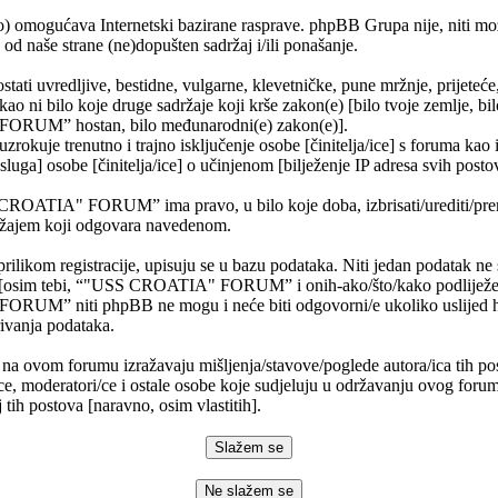
) omogućava Internetski bazirane rasprave. phpBB Grupa nije, niti mo
od naše strane (ne)dopušten sadržaj i/ili ponašanje.
stati uvredljive, bestidne, vulgarne, klevetničke, pune mržnje, prijeteć
 kao ni bilo koje druge sadržaje koji krše zakon(e) [bilo tvoje zemlje, bil
RUM” hostan, bilo međunarodni(e) zakon(e)].
rokuje trenutno i trajno isključenje osobe [činitelja/ice] s foruma kao 
usluga] osobe [činitelja/ice] o učinjenom [bilježenje IP adresa svih post
CROATIA" FORUM” ima pravo, u bilo koje doba, izbrisati/urediti/premje
ržajem koji odgovara navedenom.
prilikom registracije, upisuju se u bazu podataka. Niti jedan podatak ne 
i [osim tebi, “"USS CROATIA" FORUM” i onih-ako/što/kako podliježe 
UM” niti phpBB ne mogu i neće biti odgovorni/e ukoliko uslijed 
ivanja podataka.
 na ovom forumu izražavaju mišljenja/stavove/poglede autora/ica tih po
ce, moderatori/ce i ostale osobe koje sudjeluju u održavanju ovog foru
 tih postova [naravno, osim vlastitih].