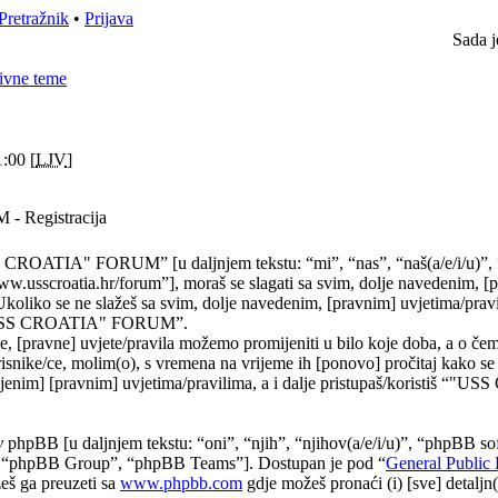
Pretražnik
•
Prijava
Sada j
ivne teme
:00 [
LJV
]
 Registracija
 CROATIA" FORUM” [u daljnjem tekstu: “mi”, “nas”, “naš(a/e/i/u
.usscroatia.hr/forum”], moraš se slagati sa svim, dolje navedenim, [
Ukoliko se ne slažeš sa svim, dolje navedenim, [pravnim] uvjetima/prav
 “"USS CROATIA" FORUM”.
, [pravne] uvjete/pravila možemo promijeniti u bilo koje doba, a o č
risnike/ce, molim(o), s vremena na vrijeme ih [ponovo] pročitaj kako se
njenim] [pravnim] uvjetima/pravilima, a i dalje pristupaš/koristiš “"
y
phpBB [u daljnjem tekstu: “oni”, “njih”, “njihov(a/e/i/u)”, “phpBB sof
“phpBB Group”, “phpBB Teams”]. Dostupan je pod “
General Public 
eš ga preuzeti sa
www.phpbb.com
gdje možeš pronaći (i) [sve] detaljn(