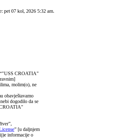
e: pet 07 kol, 2026 5:32 am.
)”, “"USS CROATIA"
pravnim]
ilima, molim(o), ne
emu obavještavamo
 nebi dogodilo da se
USS CROATIA"
tver”,
License
” [u daljnjem
ij)e informacije o