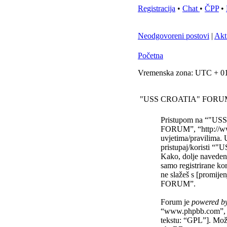
Registracija
•
Chat
•
ČPP
•
Neodgovoreni postovi
|
Akt
Početna
Vremenska zona: UTC + 01
"USS CROATIA" FORUM -
Pristupom na “"USS
FORUM”, “http://www
uvjetima/pravilima. 
pristupaj/koristi
Kako, dolje navedene
samo registrirane ko
ne slažeš s [promije
FORUM”.
Forum je
powered b
“www.phpbb.com”, 
tekstu: “GPL”]. Mož