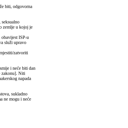
že biti, odgovorna
e, seksualno
o zemlje u kojoj je
i obavijest ISP-u
ova služi upravo
stiti/zatvoriti
smije i neće biti dan
zakonu]. Niti
hakerskog napada
stova, sukladno
ma ne mogu i neće