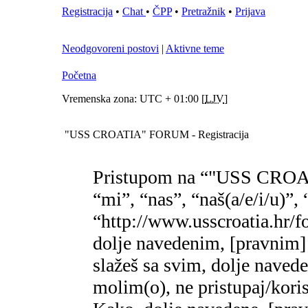
Registracija
•
Chat
•
ČPP
•
Pretražnik
•
Prijava
Neodgovoreni postovi
|
Aktivne teme
Početna
Vremenska zona: UTC + 01:00 [
LJV
]
"USS CROATIA" FORUM - Registracija
Pristupom na “"USS CROA
“mi”, “nas”, “naš(a/e/i/
“http://www.usscroatia.hr/f
dolje navedenim, [pravnim]
slažeš sa svim, dolje naved
molim(o), ne pristupaj/k