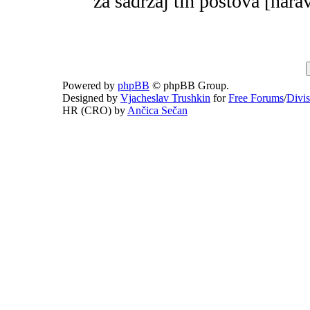
za sadržaj tih postova [narav
Powered by
phpBB
© phpBB Group.
Designed by
Vjacheslav Trushkin
for
Free Forums
/
Divi
HR (CRO) by
Ančica Sečan