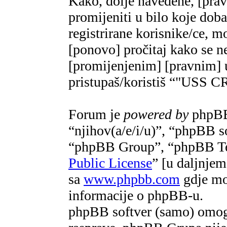
Kako, dolje navedene, [pra
promijeniti u bilo koje do
registrirane korisnike/ce, m
[ponovo] pročitaj kako se ne
[promijenjenim] [pravnim] u
pristupaš/koristiš “"US
Forum je
powered by
phpBB 
“njihov(a/e/i/u)”, “phpBB 
“phpBB Group”, “phpBB Te
Public License
” [u daljnje
sa
www.phpbb.com
gdje mož
informacije o phpBB-u.
phpBB softver (samo) omogu