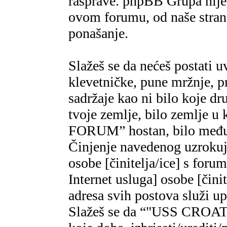
rasprave. phpBB Grupa nije,
ovom forumu, od naše strane
ponašanje.
Slažeš se da nećeš postati u
klevetničke, pune mržnje, pr
sadržaje kao ni bilo koje dr
tvoje zemlje, bilo zemlje 
FORUM” hostan, bilo međun
Činjenje navedenog uzrokuje
osobe [činitelja/ice] s foru
Internet usluga] osobe [čini
adresa svih postova služi u
Slažeš se da “"USS CROAT