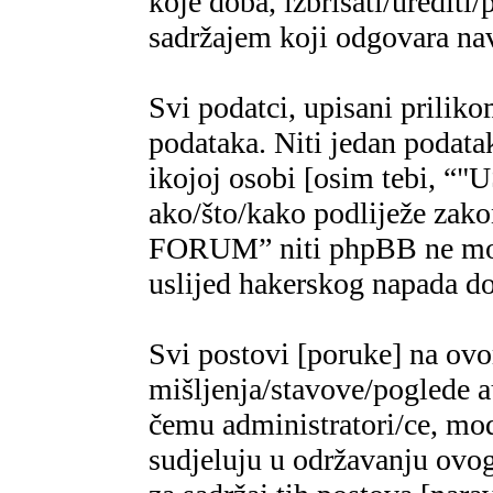
koje doba, izbrisati/urediti/
sadržajem koji odgovara n
Svi podatci, upisani priliko
podataka. Niti jedan podatak
ikojoj osobi [osim tebi,
ako/što/kako podliježe za
FORUM” niti phpBB ne mogu
uslijed hakerskog napada do
Svi postovi [poruke] na ov
mišljenja/stavove/poglede a
čemu administratori/ce, mod
sudjeluju u održavanju ovo