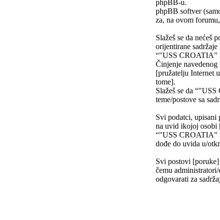
phpBB-u.
phpBB softver (samo
za, na ovom forumu, 
Slažeš se da nećeš po
orijentirane sadržaje
“"USS CROATIA" FO
Činjenje navedenog uz
[pružatelju Internet 
tome].
Slažeš se da “"USS 
teme/postove sa sad
Svi podatci, upisani 
na uvid ikojoj osob
“"USS CROATIA" FOR
dođe do uvida u/otkr
Svi postovi [poruke]
čemu administratori/
odgovarati za sadržaj