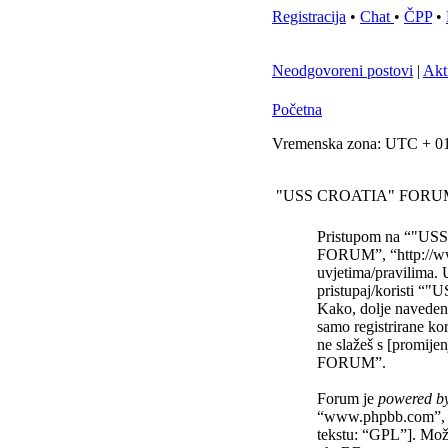
Registracija
•
Chat
•
ČPP
•
Neodgovoreni postovi
|
Akt
Početna
Vremenska zona: UTC + 01
"USS CROATIA" FORUM -
Pristupom na “"USS
FORUM”, “http://www
uvjetima/pravilima. 
pristupaj/koristi
Kako, dolje navedene
samo registrirane ko
ne slažeš s [promije
FORUM”.
Forum je
powered b
“www.phpbb.com”, 
tekstu: “GPL”]. Mož