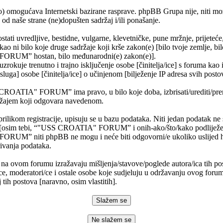
) omogućava Internetski bazirane rasprave. phpBB Grupa nije, niti mo
od naše strane (ne)dopušten sadržaj i/ili ponašanje.
stati uvredljive, bestidne, vulgarne, klevetničke, pune mržnje, prijeteć
 kao ni bilo koje druge sadržaje koji krše zakon(e) [bilo tvoje zemlje, bil
RUM” hostan, bilo međunarodni(e) zakon(e)].
rokuje trenutno i trajno isključenje osobe [činitelja/ice] s foruma kao 
usluga] osobe [činitelja/ice] o učinjenom [bilježenje IP adresa svih post
CROATIA" FORUM” ima pravo, u bilo koje doba, izbrisati/urediti/premje
ržajem koji odgovara navedenom.
prilikom registracije, upisuju se u bazu podataka. Niti jedan podatak ne 
i [osim tebi, “"USS CROATIA" FORUM” i onih-ako/što/kako podliježe 
UM” niti phpBB ne mogu i neće biti odgovorni/e ukoliko uslijed 
ivanja podataka.
 na ovom forumu izražavaju mišljenja/stavove/poglede autora/ica tih po
ce, moderatori/ce i ostale osobe koje sudjeluju u održavanju ovog foru
 tih postova [naravno, osim vlastitih].