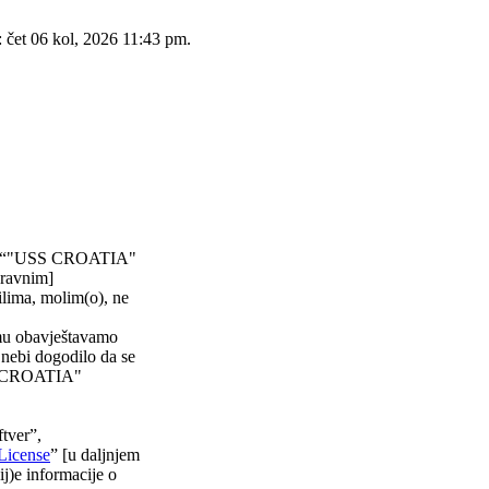
: čet 06 kol, 2026 11:43 pm.
)”, “"USS CROATIA"
pravnim]
ilima, molim(o), ne
emu obavještavamo
 nebi dogodilo da se
USS CROATIA"
tver”,
License
” [u daljnjem
ij)e informacije o