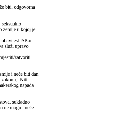
že biti, odgovorna
e, seksualno
o zemlje u kojoj je
i obavijest ISP-u
ova služi upravo
stiti/zatvoriti
smije i neće biti dan
zakonu]. Niti
hakerskog napada
stova, sukladno
ma ne mogu i neće