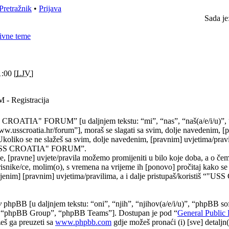
Pretražnik
•
Prijava
Sada je
ivne teme
:00 [
LJV
]
 Registracija
 CROATIA" FORUM” [u daljnjem tekstu: “mi”, “nas”, “naš(a/e/i/u
.usscroatia.hr/forum”], moraš se slagati sa svim, dolje navedenim, [
Ukoliko se ne slažeš sa svim, dolje navedenim, [pravnim] uvjetima/prav
 “"USS CROATIA" FORUM”.
, [pravne] uvjete/pravila možemo promijeniti u bilo koje doba, a o č
risnike/ce, molim(o), s vremena na vrijeme ih [ponovo] pročitaj kako se
njenim] [pravnim] uvjetima/pravilima, a i dalje pristupaš/koristiš “"
y
phpBB [u daljnjem tekstu: “oni”, “njih”, “njihov(a/e/i/u)”, “phpBB sof
“phpBB Group”, “phpBB Teams”]. Dostupan je pod “
General Public 
eš ga preuzeti sa
www.phpbb.com
gdje možeš pronaći (i) [sve] detaljn(