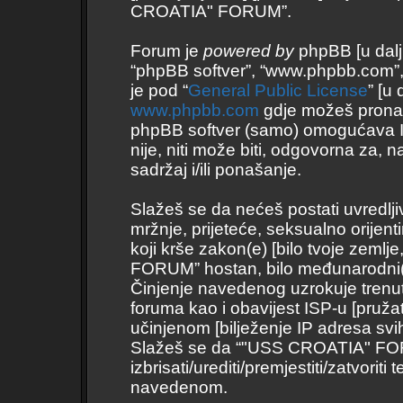
CROATIA" FORUM”.
Forum je
powered by
phpBB [u daljnj
“phpBB softver”, “www.phpbb.com”
je pod “
General Public License
” [u
www.phpbb.com
gdje možeš pronaći 
phpBB softver (samo) omogućava I
nije, niti može biti, odgovorna za
sadržaj i/ili ponašanje.
Slažeš se da nećeš postati uvredlji
mržnje, prijeteće, seksualno orijent
koji krše zakon(e) [bilo tvoje zemlj
FORUM” hostan, bilo međunarodni(
Činjenje navedenog uzrokuje trenutno
foruma kao i obavijest ISP-u [pružate
učinjenom [bilježenje IP adresa svi
Slažeš se da “"USS CROATIA" FORU
izbrisati/urediti/premjestiti/zatvor
navedenom.