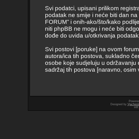
Svi podatci, upisani prilikom regist
podatak ne smije i neće biti dan na
FORUM” i onih-ako/što/kako podli
niti phpBB ne mogu i neće biti odg
dođe do uvida u/otkrivanja podatak
Svi postovi [poruke] na ovom forum
autora/ica tih postova, sukladno če
osobe koje sudjeluju u održavanju
sadržaj tih postova [naravno, osim vl
Powere
Designed by
Vjachesl
HR 