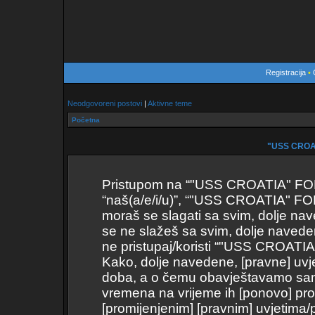
Registracija
•
Neodgovoreni postovi
|
Aktivne teme
Početna
"USS CROAT
Pristupom na “"USS CROATIA" FORUM
“naš(a/e/i/u)”, “"USS CROATIA" FOR
moraš se slagati sa svim, dolje nav
se ne slažeš sa svim, dolje naveden
ne pristupaj/koristi “"USS CROAT
Kako, dolje navedene, [pravne] uvje
doba, a o čemu obavještavamo samo 
vremena na vrijeme ih [ponovo] pro
[promijenjenim] [pravnim] uvjetima/p