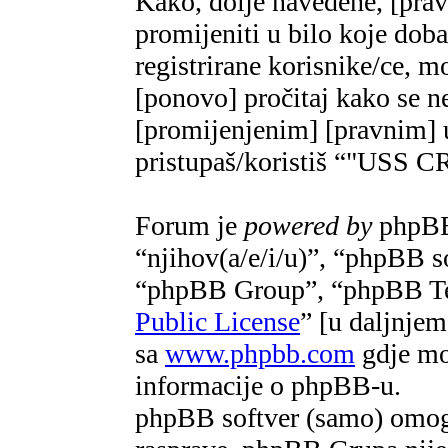
Kako, dolje navedene, [pra
promijeniti u bilo koje do
registrirane korisnike/ce, m
[ponovo] pročitaj kako se ne
[promijenjenim] [pravnim] u
pristupaš/koristiš “"US
Forum je
powered by
phpBB 
“njihov(a/e/i/u)”, “phpBB 
“phpBB Group”, “phpBB Te
Public License
” [u daljnje
sa
www.phpbb.com
gdje mož
informacije o phpBB-u.
phpBB softver (samo) omogu