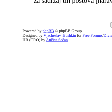
za sadržaj tih postova [narav
Powered by
phpBB
© phpBB Group.
Designed by
Vjacheslav Trushkin
for
Free Forums
/
Divi
HR (CRO) by
Ančica Sečan