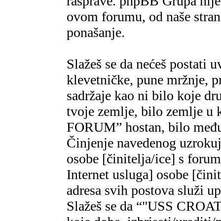
rasprave. phpBB Grupa nije,
ovom forumu, od naše strane
ponašanje.
Slažeš se da nećeš postati u
klevetničke, pune mržnje, pr
sadržaje kao ni bilo koje dr
tvoje zemlje, bilo zemlje 
FORUM” hostan, bilo međun
Činjenje navedenog uzrokuje
osobe [činitelja/ice] s foru
Internet usluga] osobe [čini
adresa svih postova služi u
Slažeš se da “"USS CROAT