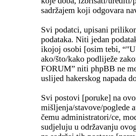
koje doba, izbrisati/urediti/
sadržajem koji odgovara n
Svi podatci, upisani priliko
podataka. Niti jedan podatak
ikojoj osobi [osim tebi,
ako/što/kako podliježe za
FORUM” niti phpBB ne mogu
uslijed hakerskog napada do
Svi postovi [poruke] na ov
mišljenja/stavove/poglede a
čemu administratori/ce, mod
sudjeluju u održavanju ovo