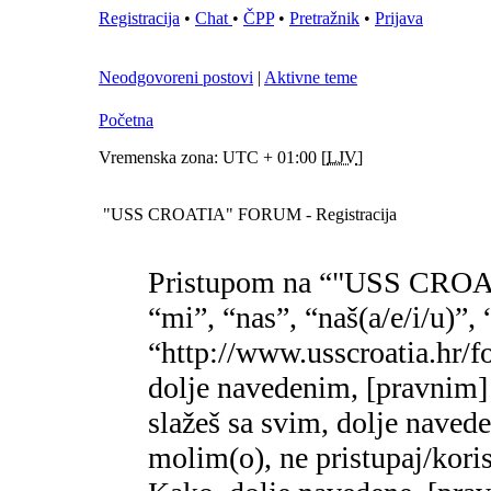
Registracija
•
Chat
•
ČPP
•
Pretražnik
•
Prijava
Neodgovoreni postovi
|
Aktivne teme
Početna
Vremenska zona: UTC + 01:00 [
LJV
]
"USS CROATIA" FORUM - Registracija
Pristupom na “"USS CROA
“mi”, “nas”, “naš(a/e/i/
“http://www.usscroatia.hr/f
dolje navedenim, [pravnim]
slažeš sa svim, dolje naved
molim(o), ne pristupaj/k