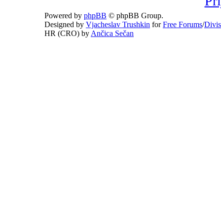
Pri
Powered by
phpBB
© phpBB Group.
Designed by
Vjacheslav Trushkin
for
Free Forums
/
Divi
HR (CRO) by
Ančica Sečan