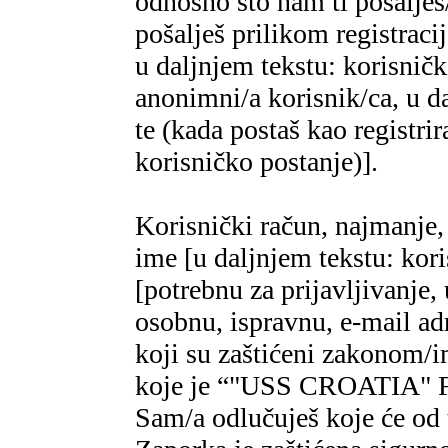
odnosno što nam ti pošalješ
pošalješ prilikom regist
u daljnjem tekstu: korisničk
anonimni/a korisnik/ca, u d
te (kada postaš kao registrir
korisničko postanje)].
Korisnički račun, najmanje, 
ime [u daljnjem tekstu: kor
[potrebnu za prijavljivanje,
osobnu, ispravnu, e-mail adr
koji su zaštićeni zakonom/im
koje je “"USS CROATIA" 
Sam/a odlučuješ koje će od 