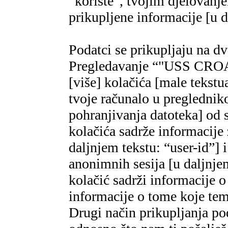
“koriste”, tvojim djelovanj
prikupljene informacije [u d
Podatci se prikupljaju na dv
Pregledavanje “"USS CRO
[više] kolačića [male tekstu
tvoje računalo u pregledni
pohranjivanja datoteka] od 
kolačića sadrže informacije 
daljnjem tekstu: “user-id”] i
anonimnih sesija [u daljnjem
kolačić sadrži informacije 
informacije o tome koje teme
Drugi način prikupljanja po