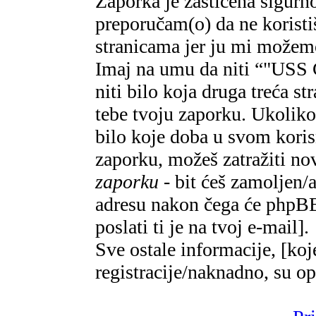
Zaporka je zaštićena sigur
preporučam(o) da ne koristi
stranicama jer ju mi možemo
Imaj na umu da niti “"U
niti bilo koja druga treća s
tebe tvoju zaporku. Ukoliko
bilo koje doba u svom kori
zaporku, možeš zatražiti n
zaporku
- bit ćeš zamoljen/a
adresu nakon čega će phpBB 
poslati ti je na tvoj e-mail].
Sve ostale informacije, [koj
registracije/naknadno, su o