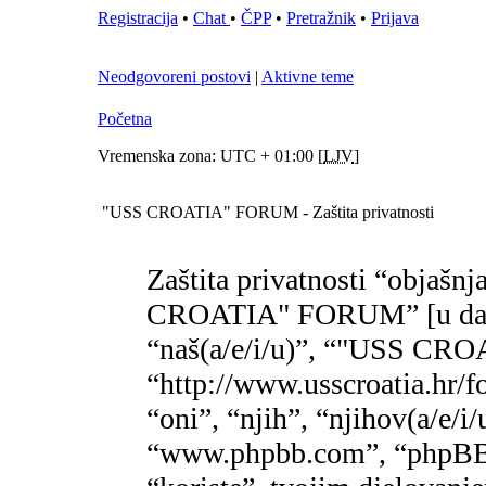
Registracija
•
Chat
•
ČPP
•
Pretražnik
•
Prijava
Neodgovoreni postovi
|
Aktivne teme
Početna
Vremenska zona: UTC + 01:00 [
LJV
]
"USS CROATIA" FORUM - Zaštita privatnosti
Zaštita privatnosti “objašnj
CROATIA" FORUM” [u daljn
“naš(a/e/i/u)”, “"USS C
“http://www.usscroatia.hr/f
“oni”, “njih”, “njihov(a/e/i
“www.phpbb.com”, “phpBB