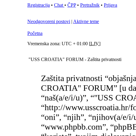
Registracija
•
Chat
•
ČPP
•
Pretražnik
•
Prijava
Neodgovoreni postovi
|
Aktivne teme
Početna
Vremenska zona: UTC + 01:00 [
LJV
]
"USS CROATIA" FORUM - Zaštita privatnosti
Zaštita privatnosti “objašnj
CROATIA" FORUM” [u daljn
“naš(a/e/i/u)”, “"USS C
“http://www.usscroatia.hr/f
“oni”, “njih”, “njihov(a/e/i
“www.phpbb.com”, “phpBB