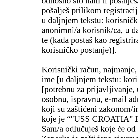
odnosno što nam ti pošalješ
pošalješ prilikom regist
u daljnjem tekstu: korisničk
anonimni/a korisnik/ca, u d
te (kada postaš kao registrir
korisničko postanje)].
Korisnički račun, najmanje, 
ime [u daljnjem tekstu: kor
[potrebnu za prijavljivanje,
osobnu, ispravnu, e-mail adr
koji su zaštićeni zakonom/im
koje je “"USS CROATIA" 
Sam/a odlučuješ koje će od 