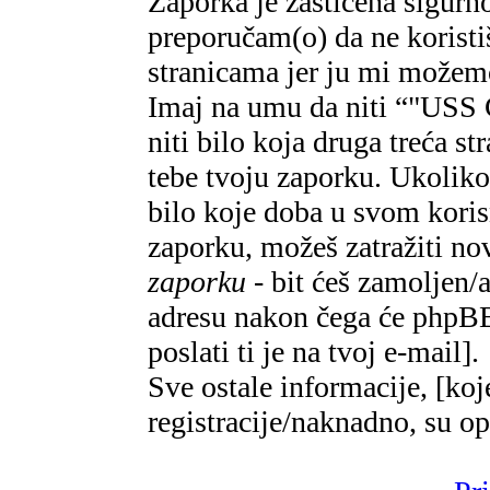
Zaporka je zaštićena sigur
preporučam(o) da ne koristi
stranicama jer ju mi možemo
Imaj na umu da niti “"U
niti bilo koja druga treća s
tebe tvoju zaporku. Ukoliko
bilo koje doba u svom kori
zaporku, možeš zatražiti n
zaporku
- bit ćeš zamoljen/a
adresu nakon čega će phpBB 
poslati ti je na tvoj e-mail].
Sve ostale informacije, [koj
registracije/naknadno, su o