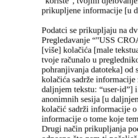
“koriste”, tvojim djelovanj
prikupljene informacije [u d
Podatci se prikupljaju na dv
Pregledavanje “"USS CRO
[više] kolačića [male tekstu
tvoje računalo u pregledni
pohranjivanja datoteka] od 
kolačića sadrže informacije 
daljnjem tekstu: “user-id”] i
anonimnih sesija [u daljnjem
kolačić sadrži informacije 
informacije o tome koje teme
Drugi način prikupljanja po