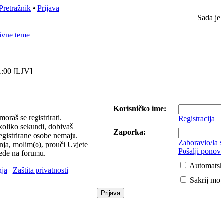
Pretražnik
•
Prijava
Sada je
ivne teme
:00 [
LJV
]
Korisničko ime:
moraš se registrirati.
Registracija
ekoliko sekundi, dobivaš
Zaporka:
egistrirane osobe nemaju.
Zaboravio/la
vanja, molim(o), prouči Uvjete
Pošalji ponov
ijede na forumu.
Automatsk
nja
|
Zaštita privatnosti
Sakrij moj