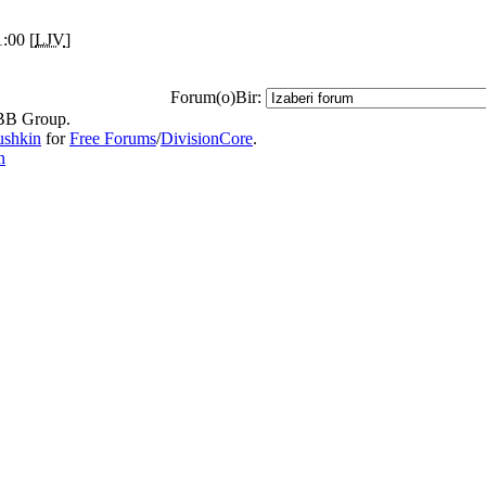
:00 [
LJV
]
Forum(o)Bir:
B Group.
ushkin
for
Free Forums
/
DivisionCore
.
n