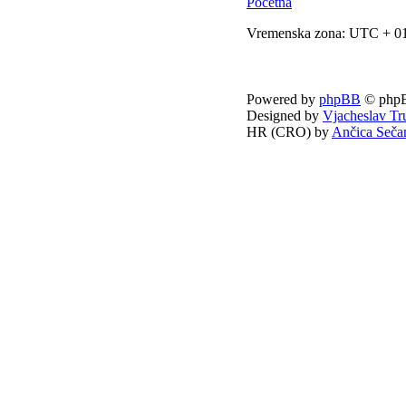
Početna
Vremenska zona: UTC + 01
Powered by
phpBB
© phpB
Designed by
Vjacheslav Tr
HR (CRO) by
Ančica Seča