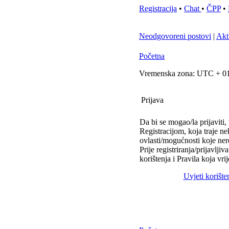
Registracija
•
Chat
•
ČPP
•
Neodgovoreni postovi
|
Akt
Početna
Vremenska zona: UTC + 01
Prijava
Da bi se mogao/la prijaviti, 
Registracijom, koja traje n
ovlasti/mogućnosti koje ner
Prije registriranja/prijavlji
korištenja i Pravila koja vr
Uvjeti korište