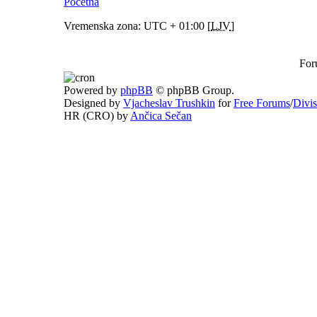
Početna
Vremenska zona: UTC + 01:00 [
LJV
]
For
Powered by
phpBB
© phpBB Group.
Designed by
Vjacheslav Trushkin
for
Free Forums
/
Divi
HR (CRO) by
Ančica Sečan