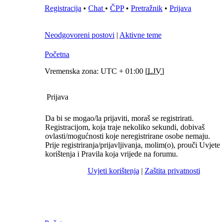
Registracija
•
Chat
•
ČPP
•
Pretražnik
•
Prijava
Neodgovoreni postovi
|
Aktivne teme
Početna
Vremenska zona: UTC + 01:00 [
LJV
]
Prijava
Da bi se mogao/la prijaviti, moraš se registrirati.
Registracijom, koja traje nekoliko sekundi, dobivaš
ovlasti/mogućnosti koje neregistrirane osobe nemaju.
Prije registriranja/prijavljivanja, molim(o), prouči Uvjete
korištenja i Pravila koja vrijede na forumu.
Uvjeti korištenja
|
Zaštita privatnosti