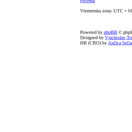
Početna
Vremenska zona: UTC + 01
Powered by
phpBB
© phpB
Designed by
Vjacheslav Tr
HR (CRO) by
Ančica Seča