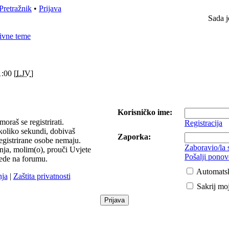
Pretražnik
•
Prijava
Sada j
ivne teme
:00 [
LJV
]
Korisničko ime:
moraš se registrirati.
Registracija
ekoliko sekundi, dobivaš
Zaporka:
egistrirane osobe nemaju.
Zaboravio/la
vanja, molim(o), prouči Uvjete
Pošalji ponov
ijede na forumu.
Automatsk
nja
|
Zaštita privatnosti
Sakrij moj