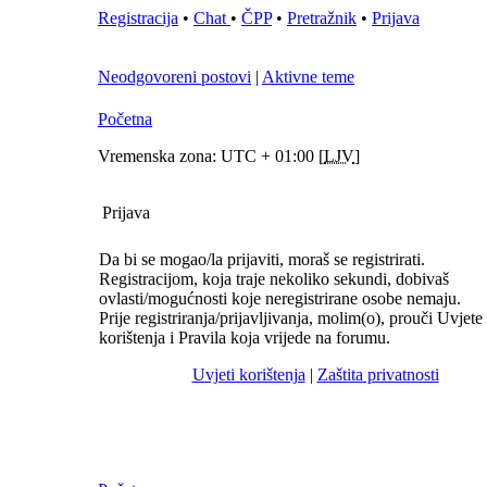
Registracija
•
Chat
•
ČPP
•
Pretražnik
•
Prijava
Neodgovoreni postovi
|
Aktivne teme
Početna
Vremenska zona: UTC + 01:00 [
LJV
]
Prijava
Da bi se mogao/la prijaviti, moraš se registrirati.
Registracijom, koja traje nekoliko sekundi, dobivaš
ovlasti/mogućnosti koje neregistrirane osobe nemaju.
Prije registriranja/prijavljivanja, molim(o), prouči Uvjete
korištenja i Pravila koja vrijede na forumu.
Uvjeti korištenja
|
Zaštita privatnosti