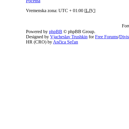
Početna
Vremenska zona: UTC + 01:00 [
LJV
]
For
Powered by
phpBB
© phpBB Group.
Designed by
Vjacheslav Trushkin
for
Free Forums
/
Divi
HR (CRO) by
Ančica Sečan