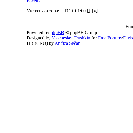
Početna
Vremenska zona: UTC + 01:00 [
LJV
]
For
Powered by
phpBB
© phpBB Group.
Designed by
Vjacheslav Trushkin
for
Free Forums
/
Divi
HR (CRO) by
Ančica Sečan