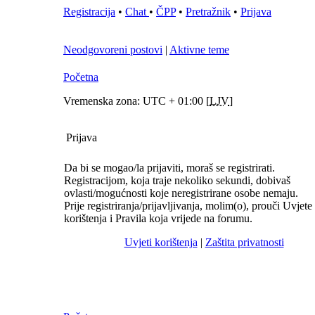
Registracija
•
Chat
•
ČPP
•
Pretražnik
•
Prijava
Neodgovoreni postovi
|
Aktivne teme
Početna
Vremenska zona: UTC + 01:00 [
LJV
]
Prijava
Da bi se mogao/la prijaviti, moraš se registrirati.
Registracijom, koja traje nekoliko sekundi, dobivaš
ovlasti/mogućnosti koje neregistrirane osobe nemaju.
Prije registriranja/prijavljivanja, molim(o), prouči Uvjete
korištenja i Pravila koja vrijede na forumu.
Uvjeti korištenja
|
Zaštita privatnosti