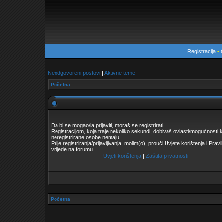
Registracija
•
Neodgovoreni postovi
|
Aktivne teme
Početna
Da bi se mogao/la prijaviti, moraš se registrirati.
Registracijom, koja traje nekoliko sekundi, dobivaš ovlasti/mogućnosti 
neregistrirane osobe nemaju.
Prije registriranja/prijavljivanja, molim(o), prouči Uvjete korištenja i Pravi
vrijede na forumu.
Uvjeti korištenja
|
Zaštita privatnosti
Početna