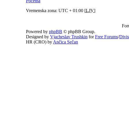
Početna
Vremenska zona: UTC + 01:00 [
LJV
]
For
Powered by
phpBB
© phpBB Group.
Designed by
Vjacheslav Trushkin
for
Free Forums
/
Divi
HR (CRO) by
Ančica Sečan