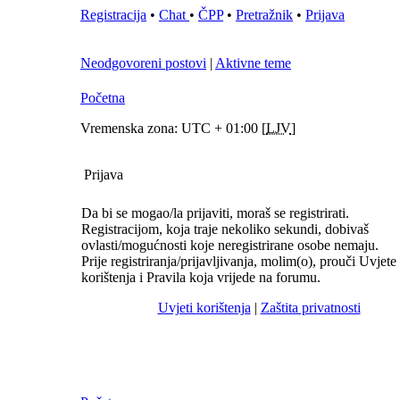
Registracija
•
Chat
•
ČPP
•
Pretražnik
•
Prijava
Neodgovoreni postovi
|
Aktivne teme
Početna
Vremenska zona: UTC + 01:00 [
LJV
]
Prijava
Da bi se mogao/la prijaviti, moraš se registrirati.
Registracijom, koja traje nekoliko sekundi, dobivaš
ovlasti/mogućnosti koje neregistrirane osobe nemaju.
Prije registriranja/prijavljivanja, molim(o), prouči Uvjete
korištenja i Pravila koja vrijede na forumu.
Uvjeti korištenja
|
Zaštita privatnosti