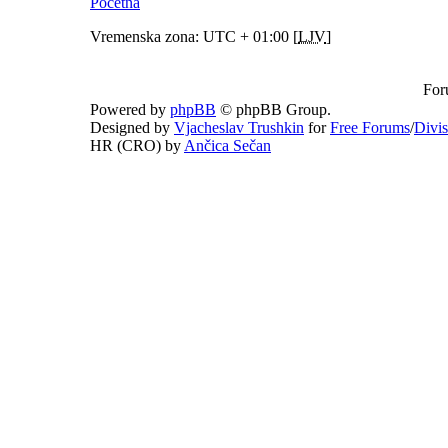
Početna
Vremenska zona: UTC + 01:00 [
LJV
]
For
Powered by
phpBB
© phpBB Group.
Designed by
Vjacheslav Trushkin
for
Free Forums
/
Divi
HR (CRO) by
Ančica Sečan