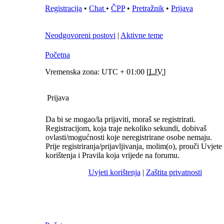
Registracija
•
Chat
•
ČPP
•
Pretražnik
•
Prijava
Neodgovoreni postovi
|
Aktivne teme
Početna
Vremenska zona: UTC + 01:00 [
LJV
]
Prijava
Da bi se mogao/la prijaviti, moraš se registrirati.
Registracijom, koja traje nekoliko sekundi, dobivaš
ovlasti/mogućnosti koje neregistrirane osobe nemaju.
Prije registriranja/prijavljivanja, molim(o), prouči Uvjete
korištenja i Pravila koja vrijede na forumu.
Uvjeti korištenja
|
Zaštita privatnosti