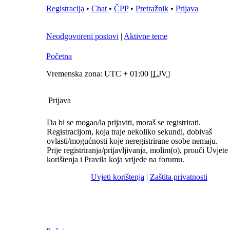
Registracija
•
Chat
•
ČPP
•
Pretražnik
•
Prijava
Neodgovoreni postovi
|
Aktivne teme
Početna
Vremenska zona: UTC + 01:00 [
LJV
]
Prijava
Da bi se mogao/la prijaviti, moraš se registrirati.
Registracijom, koja traje nekoliko sekundi, dobivaš
ovlasti/mogućnosti koje neregistrirane osobe nemaju.
Prije registriranja/prijavljivanja, molim(o), prouči Uvjete
korištenja i Pravila koja vrijede na forumu.
Uvjeti korištenja
|
Zaštita privatnosti