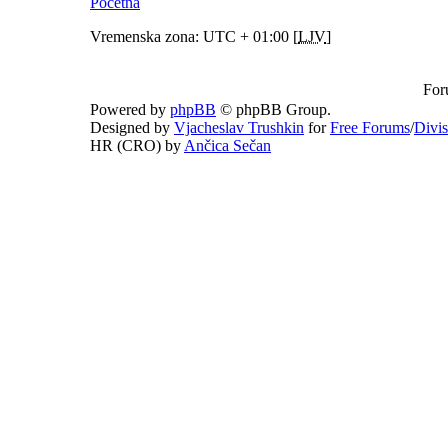
Početna
Vremenska zona: UTC + 01:00 [
LJV
]
For
Powered by
phpBB
© phpBB Group.
Designed by
Vjacheslav Trushkin
for
Free Forums
/
Divi
HR (CRO) by
Ančica Sečan