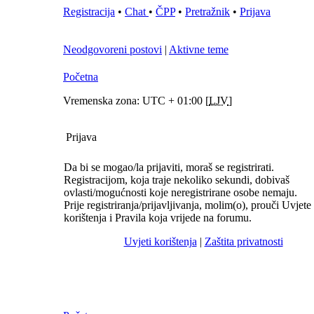
Registracija
•
Chat
•
ČPP
•
Pretražnik
•
Prijava
Neodgovoreni postovi
|
Aktivne teme
Početna
Vremenska zona: UTC + 01:00 [
LJV
]
Prijava
Da bi se mogao/la prijaviti, moraš se registrirati.
Registracijom, koja traje nekoliko sekundi, dobivaš
ovlasti/mogućnosti koje neregistrirane osobe nemaju.
Prije registriranja/prijavljivanja, molim(o), prouči Uvjete
korištenja i Pravila koja vrijede na forumu.
Uvjeti korištenja
|
Zaštita privatnosti