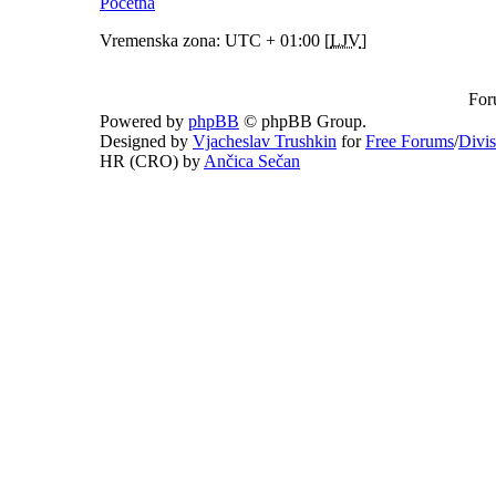
Početna
Vremenska zona: UTC + 01:00 [
LJV
]
For
Powered by
phpBB
© phpBB Group.
Designed by
Vjacheslav Trushkin
for
Free Forums
/
Divi
HR (CRO) by
Ančica Sečan