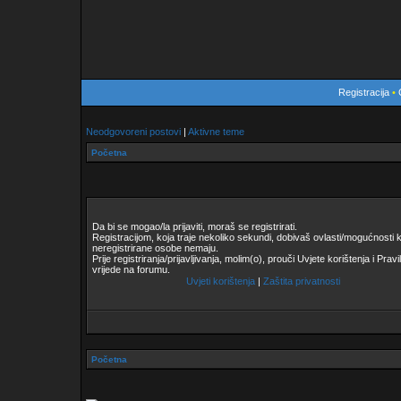
Registracija
•
Neodgovoreni postovi
|
Aktivne teme
Početna
Da bi se mogao/la prijaviti, moraš se registrirati.
Registracijom, koja traje nekoliko sekundi, dobivaš ovlasti/mogućnosti 
neregistrirane osobe nemaju.
Prije registriranja/prijavljivanja, molim(o), prouči Uvjete korištenja i Pravi
vrijede na forumu.
Uvjeti korištenja
|
Zaštita privatnosti
Početna