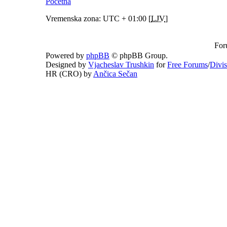
Početna
Vremenska zona: UTC + 01:00 [
LJV
]
For
Powered by
phpBB
© phpBB Group.
Designed by
Vjacheslav Trushkin
for
Free Forums
/
Divi
HR (CRO) by
Ančica Sečan