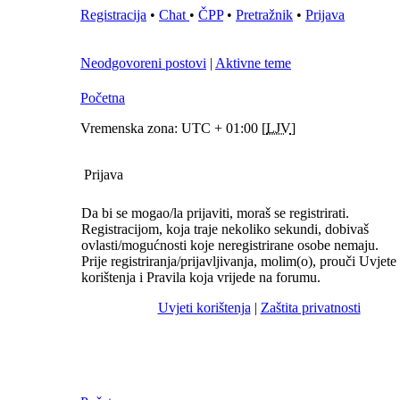
Registracija
•
Chat
•
ČPP
•
Pretražnik
•
Prijava
Neodgovoreni postovi
|
Aktivne teme
Početna
Vremenska zona: UTC + 01:00 [
LJV
]
Prijava
Da bi se mogao/la prijaviti, moraš se registrirati.
Registracijom, koja traje nekoliko sekundi, dobivaš
ovlasti/mogućnosti koje neregistrirane osobe nemaju.
Prije registriranja/prijavljivanja, molim(o), prouči Uvjete
korištenja i Pravila koja vrijede na forumu.
Uvjeti korištenja
|
Zaštita privatnosti