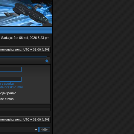
Sada je: čet 06 kol, 2026 5:23 pm.
remenska zona: UTC + 01:00 [
LJV
]
m zaporku
tivacijski e-mail
ijavljivanje
ine status
remenska zona: UTC + 01:00 [
LJV
]