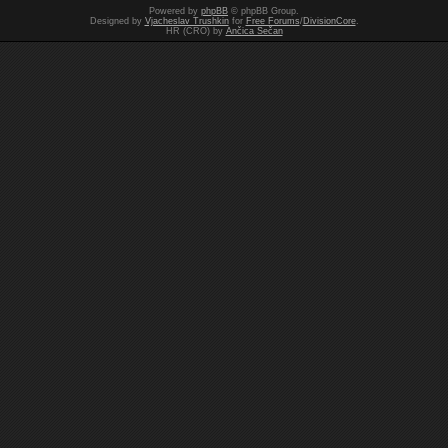
Powered by
phpBB
© phpBB Group.
Designed by
Vjacheslav Trushkin
for
Free Forums
/
DivisionCore
.
HR (CRO) by
Ančica Sečan