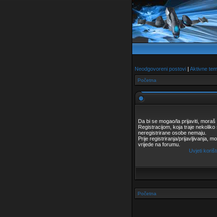
Neodgovoreni postovi
|
Aktivne te
Početna
Da bi se mogao/la prijaviti, moraš s
Registracijom, koja traje nekolik
neregistrirane osobe nemaju.
Prije registriranja/prijavljivanja, m
vrijede na forumu.
Uvjeti koriš
Početna