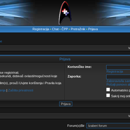
Registracija
•
Chat
•
ČPP
•
Pretražnik
•
Prijava
me
V
Prijava
Korisničko ime:
Registracija
e registrirati.
o sekundi, dobivaš ovlasti/mogućnosti koje
Zaporka:
Zaboravio/la sa
olim(o), prouči Uvjete korištenja i Pravila koja
Pošalji ponovo ak
tenja
|
Zaštita privatnosti
Automatsko pr
Sakrij moj onl
V
Forum(o)Bir: