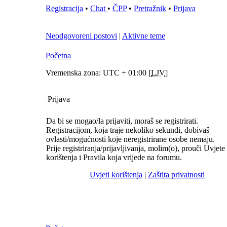
Registracija
•
Chat
•
ČPP
•
Pretražnik
•
Prijava
Neodgovoreni postovi
|
Aktivne teme
Početna
Vremenska zona: UTC + 01:00 [
LJV
]
Prijava
Da bi se mogao/la prijaviti, moraš se registrirati.
Registracijom, koja traje nekoliko sekundi, dobivaš
ovlasti/mogućnosti koje neregistrirane osobe nemaju.
Prije registriranja/prijavljivanja, molim(o), prouči Uvjete
korištenja i Pravila koja vrijede na forumu.
Uvjeti korištenja
|
Zaštita privatnosti