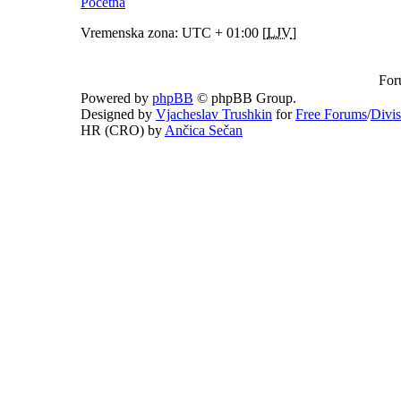
Početna
Vremenska zona: UTC + 01:00 [
LJV
]
For
Powered by
phpBB
© phpBB Group.
Designed by
Vjacheslav Trushkin
for
Free Forums
/
Divi
HR (CRO) by
Ančica Sečan