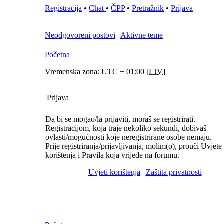
Registracija
•
Chat
•
ČPP
•
Pretražnik
•
Prijava
Neodgovoreni postovi
|
Aktivne teme
Početna
Vremenska zona: UTC + 01:00 [
LJV
]
Prijava
Da bi se mogao/la prijaviti, moraš se registrirati.
Registracijom, koja traje nekoliko sekundi, dobivaš
ovlasti/mogućnosti koje neregistrirane osobe nemaju.
Prije registriranja/prijavljivanja, molim(o), prouči Uvjete
korištenja i Pravila koja vrijede na forumu.
Uvjeti korištenja
|
Zaštita privatnosti