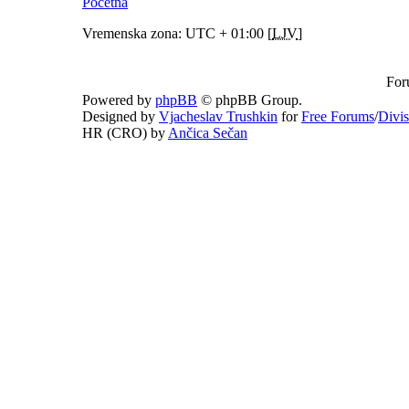
Početna
Vremenska zona: UTC + 01:00 [
LJV
]
For
Powered by
phpBB
© phpBB Group.
Designed by
Vjacheslav Trushkin
for
Free Forums
/
Divi
HR (CRO) by
Ančica Sečan