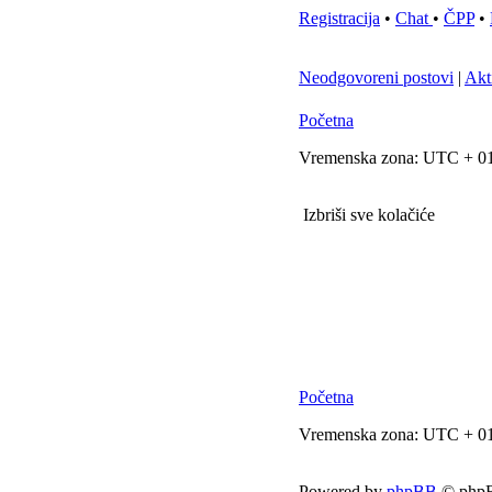
Registracija
•
Chat
•
ČPP
•
Neodgovoreni postovi
|
Akt
Početna
Vremenska zona: UTC + 01
Izbriši sve kolačiće
Početna
Vremenska zona: UTC + 01
Powered by
phpBB
© phpB