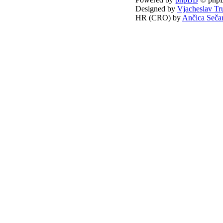
Designed by
Vjacheslav Tr
HR (CRO) by
Ančica Seča