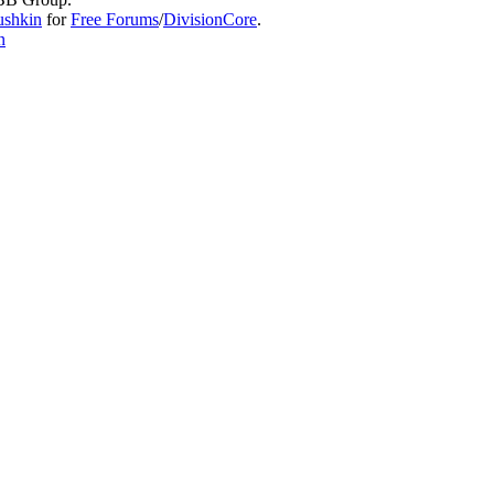
ushkin
for
Free Forums
/
DivisionCore
.
n