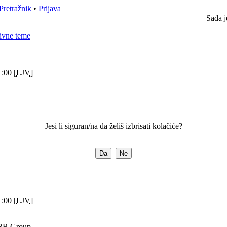
Pretražnik
•
Prijava
Sada j
ivne teme
:00 [
LJV
]
Jesi li siguran/na da želiš izbrisati kolačiće?
:00 [
LJV
]
B Group.