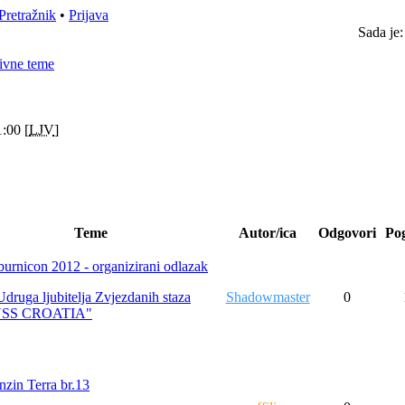
Pretražnik
•
Prijava
Sada je:
ivne teme
:00 [
LJV
]
Teme
Autor/ica
Odgovori
Po
burnicon 2012 - organizirani odlazak
Udruga ljubitelja Zvjezdanih staza
Shadowmaster
0
USS CROATIA"
nzin Terra br.13