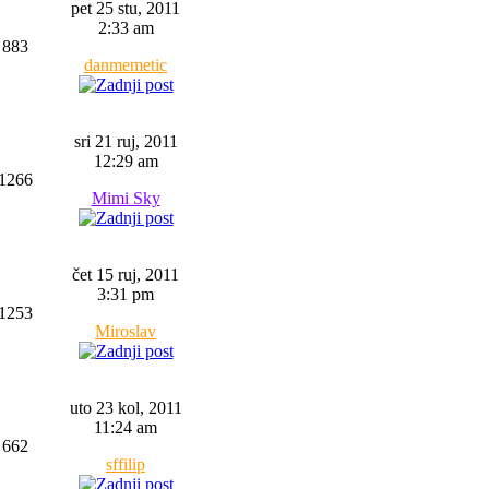
pet 25 stu, 2011
2:33 am
883
danmemetic
sri 21 ruj, 2011
12:29 am
1266
Mimi Sky
čet 15 ruj, 2011
3:31 pm
1253
Miroslav
uto 23 kol, 2011
11:24 am
662
sffilip