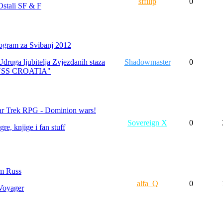
sffilip
0
Ostali SF & F
ogram za Svibanj 2012
Udruga ljubitelja Zvjezdanih staza
Shadowmaster
0
USS CROATIA"
ar Trek RPG - Dominion wars!
Sovereign X
0
Igre, knjige i fan stuff
m Russ
alfa_Q
0
Voyager