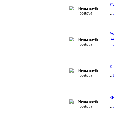
EV
u
Vo
po
u
Kr
u
SF
u