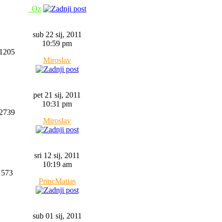
_Oz
sub 22 sij, 2011
10:59 pm
1205
Miroslav
pet 21 sij, 2011
10:31 pm
2739
Miroslav
sri 12 sij, 2011
10:19 am
573
PrincMatias
sub 01 sij, 2011