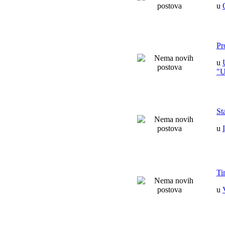
u
Pr
u
"
St
u
Ti
u