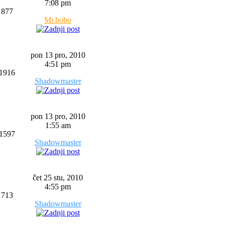
7:08 pm
877
Mr.bobo
pon 13 pro, 2010
4:51 pm
1916
Shadowmaster
pon 13 pro, 2010
1:55 am
1597
Shadowmaster
čet 25 stu, 2010
4:55 pm
713
Shadowmaster