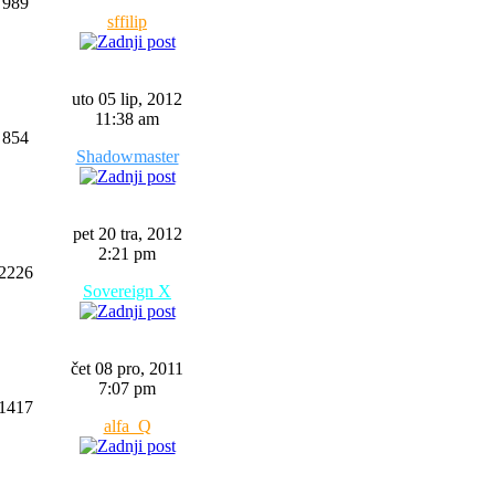
989
sffilip
uto 05 lip, 2012
11:38 am
854
Shadowmaster
pet 20 tra, 2012
2:21 pm
2226
Sovereign X
čet 08 pro, 2011
7:07 pm
1417
alfa_Q