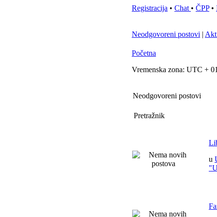
Registracija
•
Chat
•
ČPP
•
Neodgovoreni postovi
|
Akt
Početna
Vremenska zona: UTC + 01
Neodgovoreni postovi
Pretražnik
Li
u
"
Fa