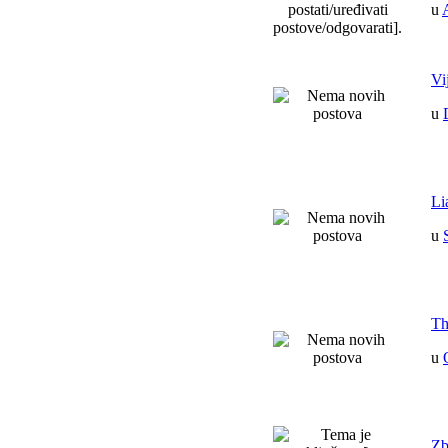
u
Vi
u
Li
u
Th
u
Zb