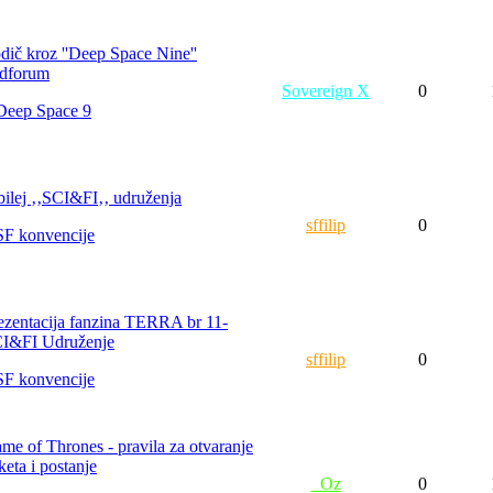
dič kroz ''Deep Space Nine''
dforum
Sovereign X
0
Deep Space 9
bilej ‚‚SCI&FI‚‚ udruženja
sffilip
0
SF konvencije
ezentacija fanzina TERRA br 11-
I&FI Udruženje
sffilip
0
SF konvencije
me of Thrones - pravila za otvaranje
keta i postanje
_Oz
0