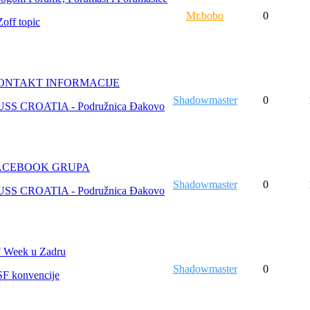
Mr.bobo
0
Zoff topic
ONTAKT INFORMACIJE
Shadowmaster
0
USS CROATIA - Podružnica Đakovo
ACEBOOK GRUPA
Shadowmaster
0
USS CROATIA - Podružnica Đakovo
 Week u Zadru
Shadowmaster
0
SF konvencije