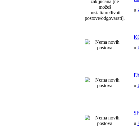
u
K
u
F
u
SF
u