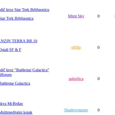
dič kroz Star Trek Brbljaonicu
Mimi Sky
0
Star Trek Brbljaonica
ANZIN TERRA BR.10
sffilip
0
Ostali SF & F
dič kroz "Battlestar Galactica"
dforum
pahuljica
0
Battlestar Galactica
kva McBrđan
Shadowmaster
0
Multimedijalni kutak