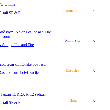
E Online
danmemetic
0
Ostali SF & F
dič kroz "A Song of Ice and Fire"
dforum
Mimi Sky
0
A Song of Ice and Fire
atki tečaj klingonske povijesti
Miroslav
0
Rase, kulture i civilizacije
 fanzin TERRA br 12 sadržaj
sffilip
0
Ostali SF & F