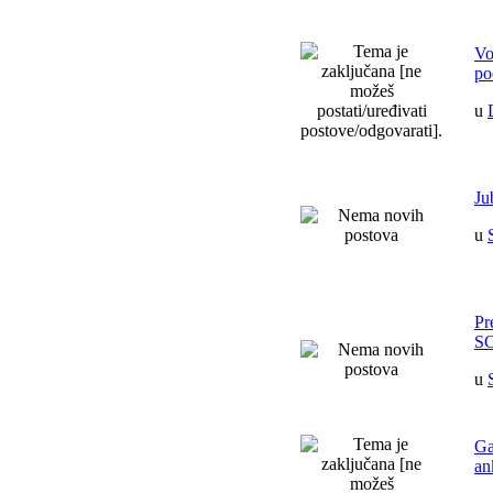
Vo
po
u
Ju
u
Pr
SC
u
Ga
an