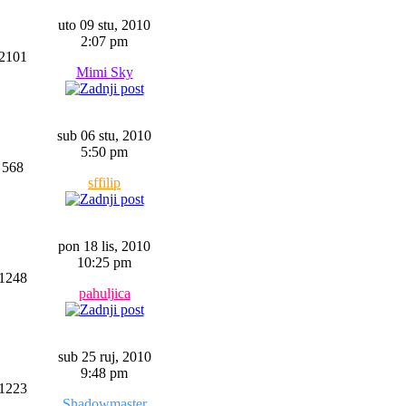
uto 09 stu, 2010
2:07 pm
2101
Mimi Sky
sub 06 stu, 2010
5:50 pm
568
sffilip
pon 18 lis, 2010
10:25 pm
1248
pahuljica
sub 25 ruj, 2010
9:48 pm
1223
Shadowmaster