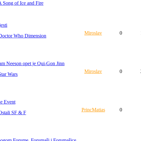
A Song of Ice and Fire
jesti
Miroslav
0
Doctor Who Dimension
am Neeson opet je Qui-Gon Jinn
Miroslav
0
Star Wars
e Event
PrincMatias
0
Ostali SF & F
ogom Forume, Forumaši i Forumašice