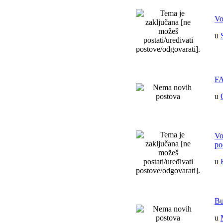
Vo
u
F
u
Vo
po
u
Bu
u