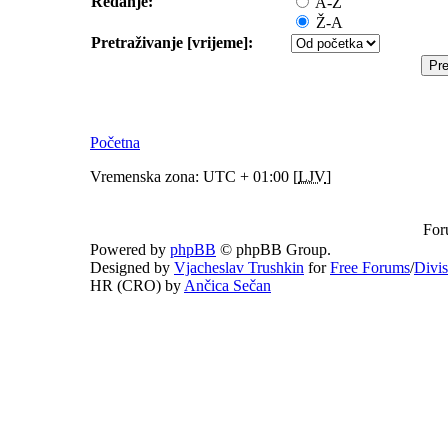
Redanje:
A-Ž
Ž-A
Pretraživanje [vrijeme]:
Početna
Vremenska zona: UTC + 01:00 [
LJV
]
For
Powered by
phpBB
© phpBB Group.
Designed by
Vjacheslav Trushkin
for
Free Forums
/
Divi
HR (CRO) by
Ančica Sečan