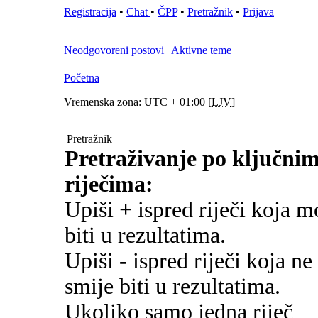
Registracija
•
Chat
•
ČPP
•
Pretražnik
•
Prijava
Neodgovoreni postovi
|
Aktivne teme
Početna
Vremenska zona: UTC + 01:00 [
LJV
]
Pretražnik
Pretraživanje po ključni
riječima:
Upiši
+
ispred riječi koja m
biti u rezultatima.
Upiši
-
ispred riječi koja ne
smije biti u rezultatima.
Ukoliko samo jedna riječ