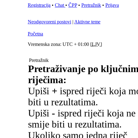
Registracija
•
Chat
•
ČPP
•
Pretražnik
•
Prijava
Neodgovoreni postovi
|
Aktivne teme
Početna
Vremenska zona: UTC + 01:00 [
LJV
]
Pretražnik
Pretraživanje po ključni
riječima:
Upiši
+
ispred riječi koja m
biti u rezultatima.
Upiši
-
ispred riječi koja ne
smije biti u rezultatima.
Ukoliko samo jedna riječ