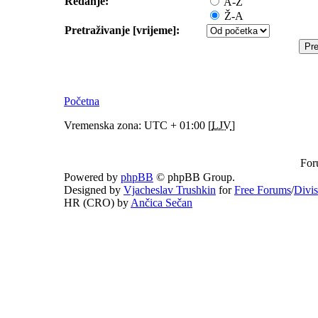
Redanje:
A-Ž
Ž-A
Pretraživanje [vrijeme]:
Početna
Vremenska zona: UTC + 01:00 [
LJV
]
For
Powered by
phpBB
© phpBB Group.
Designed by
Vjacheslav Trushkin
for
Free Forums
/
Divi
HR (CRO) by
Ančica Sečan