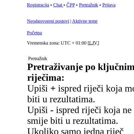
Registracija
•
Chat
•
ČPP
•
Pretražnik
•
Prijava
Neodgovoreni postovi
|
Aktivne teme
Početna
Vremenska zona: UTC + 01:00 [
LJV
]
Pretražnik
Pretraživanje po ključni
riječima:
Upiši
+
ispred riječi koja m
biti u rezultatima.
Upiši
-
ispred riječi koja ne
smije biti u rezultatima.
Ukoliko samo jedna riječ