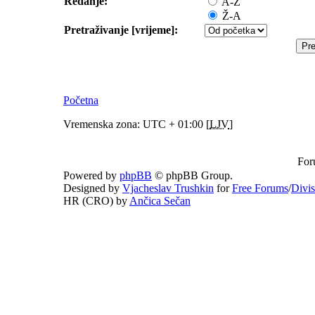
Redanje:
A-Ž
Ž-A
Pretraživanje [vrijeme]:
Početna
Vremenska zona: UTC + 01:00 [
LJV
]
For
Powered by
phpBB
© phpBB Group.
Designed by
Vjacheslav Trushkin
for
Free Forums
/
Divi
HR (CRO) by
Ančica Sečan