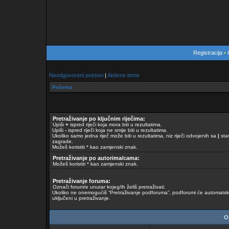
Registracija
•
Neodgovoreni postovi
|
Aktivne teme
Početna
Pretraživanje po ključnim riječima:
Upiši
+
ispred riječi koja mora biti u rezultatima.
Upiši
-
ispred riječi koja ne smije biti u rezultatima.
Ukoliko samo jedna riječ može biti u rezultatima, niz riječi odvojenih sa
|
stav
zagrade.
Možeš koristiti * kao zamjenski znak.
Pretraživanje po autorima/cama:
Možeš koristiti * kao zamjenski znak.
Pretraživanje foruma:
Označi forum/e unutar kojeg/ih želiš pretraživati.
Ukoliko ne onemogućiš “Pretraživanje podforuma”, podforumi će automatski 
uključeni u pretraživanje.
Op