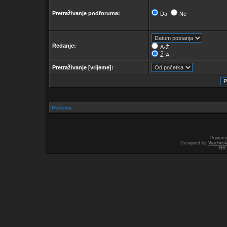
Pretraživanje podforuma:
Da
Ne
Redanje:
A-Ž
Ž-A
Pretraživanje [vrijeme]:
Početna
Powere
Designed by
Vjachesl
HR 