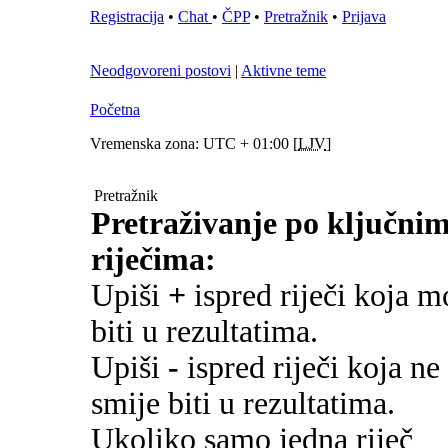
Registracija
•
Chat
•
ČPP
•
Pretražnik
•
Prijava
Neodgovoreni postovi
|
Aktivne teme
Početna
Vremenska zona: UTC + 01:00 [
LJV
]
Pretražnik
Pretraživanje po ključni
riječima:
Upiši
+
ispred riječi koja m
biti u rezultatima.
Upiši
-
ispred riječi koja ne
smije biti u rezultatima.
Ukoliko samo jedna riječ