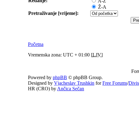
Redanje:
A-Ž
Ž-A
Pretraživanje [vrijeme]:
Početna
Vremenska zona: UTC + 01:00 [
LJV
]
For
Powered by
phpBB
© phpBB Group.
Designed by
Vjacheslav Trushkin
for
Free Forums
/
Divi
HR (CRO) by
Ančica Sečan