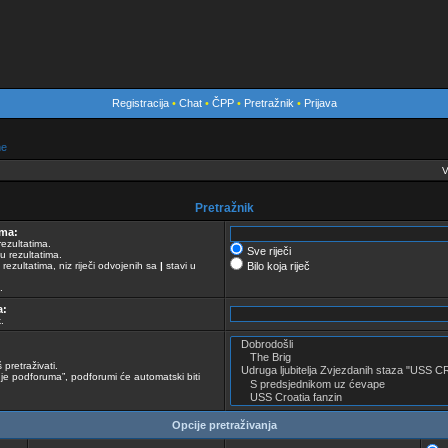
Registracija
•
Chat
•
ČPP
•
Pretražnik
•
Prijava
me
V
Pretražnik
ima:
rezultatima.
Sve riječi
 u rezultatima.
 rezultatima, niz riječi odvojenih sa
|
stavi u
Bilo koja riječ
.
a:
.
 pretraživati.
je podforuma”, podforumi će automatski biti
Opcije pretraživanja