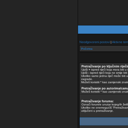
Neodgovoreni postovi
|
Aktivne te
Početna
Pretraživanje po ključnim riječ
Upiši
+
ispred riječi koja mora biti u 
Upiši
-
ispred riječi koja ne smije biti
Ukoliko samo jedna riječ može biti u
zagrade.
Možeš koristiti * kao zamjenski znak
Pretraživanje po autorima/cam
Možeš koristiti * kao zamjenski znak
Pretraživanje foruma:
Označi forum/e unutar kojeg/ih želiš
Ukoliko ne onemogućiš “Pretraživan
uključeni u pretraživanje.