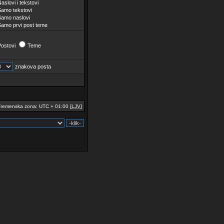
aslovi i tekstovi
Samo tekstovi
Samo naslovi
Samo prvi post teme
Postovi
Teme
znakova posta
remenska zona: UTC + 01:00 [
LJV
]