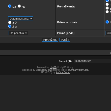
N
Pretraživanje:
Da
Ne
Prikaz rezultata:
A-Ž
Ž-A
Prikaz [prvih]:
V
Forum(o)Bir:
Powered by
phpBB
© phpBB Group.
Designed by
Vjacheslav Trushkin
for
Free Forums
/
DivisionCore
.
HR (CRO) by
Ančica Sečan