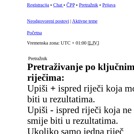
Registracija
•
Chat
•
ČPP
•
Pretražnik
•
Prijava
Neodgovoreni postovi
|
Aktivne teme
Početna
Vremenska zona: UTC + 01:00 [
LJV
]
Pretražnik
Pretraživanje po ključni
riječima:
Upiši
+
ispred riječi koja m
biti u rezultatima.
Upiši
-
ispred riječi koja ne
smije biti u rezultatima.
Ukoliko samo jedna riječ