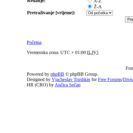
Redanje:
A-Ž
Ž-A
Pretraživanje [vrijeme]:
Početna
Vremenska zona: UTC + 01:00 [
LJV
]
For
Powered by
phpBB
© phpBB Group.
Designed by
Vjacheslav Trushkin
for
Free Forums
/
Divi
HR (CRO) by
Ančica Sečan