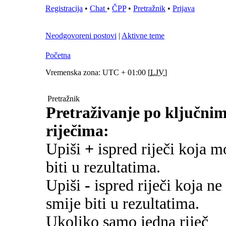
Registracija
•
Chat
•
ČPP
•
Pretražnik
•
Prijava
Neodgovoreni postovi
|
Aktivne teme
Početna
Vremenska zona: UTC + 01:00 [
LJV
]
Pretražnik
Pretraživanje po ključni
riječima:
Upiši
+
ispred riječi koja m
biti u rezultatima.
Upiši
-
ispred riječi koja ne
smije biti u rezultatima.
Ukoliko samo jedna riječ