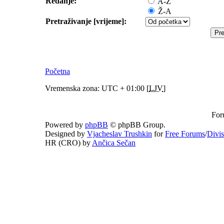
Redanje:
A-Ž
Ž-A
Pretraživanje [vrijeme]:
Početna
Vremenska zona: UTC + 01:00 [
LJV
]
For
Powered by
phpBB
© phpBB Group.
Designed by
Vjacheslav Trushkin
for
Free Forums
/
Divi
HR (CRO) by
Ančica Sečan