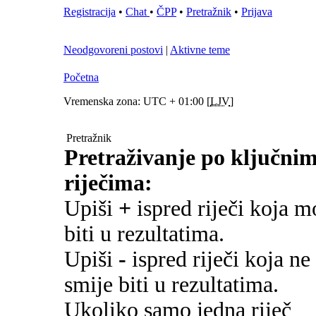
Registracija
•
Chat
•
ČPP
•
Pretražnik
•
Prijava
Neodgovoreni postovi
|
Aktivne teme
Početna
Vremenska zona: UTC + 01:00 [
LJV
]
Pretražnik
Pretraživanje po ključni
riječima:
Upiši
+
ispred riječi koja m
biti u rezultatima.
Upiši
-
ispred riječi koja ne
smije biti u rezultatima.
Ukoliko samo jedna riječ