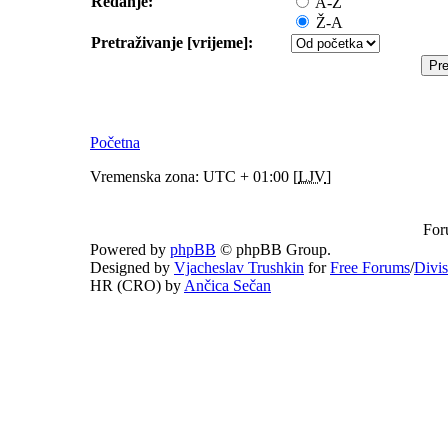
Redanje:
A-Ž
Ž-A
Pretraživanje [vrijeme]:
Početna
Vremenska zona: UTC + 01:00 [
LJV
]
For
Powered by
phpBB
© phpBB Group.
Designed by
Vjacheslav Trushkin
for
Free Forums
/
Divi
HR (CRO) by
Ančica Sečan