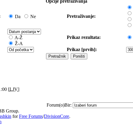
Opcije pretraživanja
:
Pretraživanje:
Da
Ne
Prikaz rezultata:
A-Ž
Ž-A
Prikaz [prvih]:
:00 [
LJV
]
Forum(o)Bir:
B Group.
ushkin
for
Free Forums
/
DivisionCore
.
n