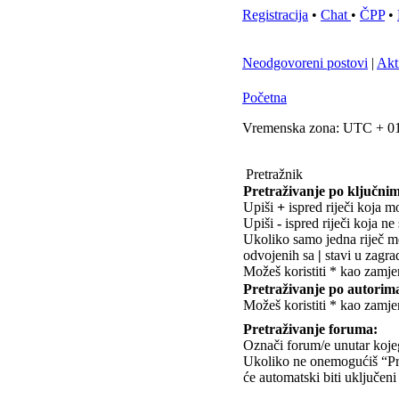
Registracija
•
Chat
•
ČPP
•
Neodgovoreni postovi
|
Akt
Početna
Vremenska zona: UTC + 01
Pretražnik
Pretraživanje po ključnim
Upiši
+
ispred riječi koja mo
Upiši
-
ispred riječi koja ne 
Ukoliko samo jedna riječ mož
odvojenih sa
|
stavi u zagra
Možeš koristiti * kao zamje
Pretraživanje po autorim
Možeš koristiti * kao zamje
Pretraživanje foruma:
Označi forum/e unutar kojeg/
Ukoliko ne onemogućiš “Pr
će automatski biti uključeni