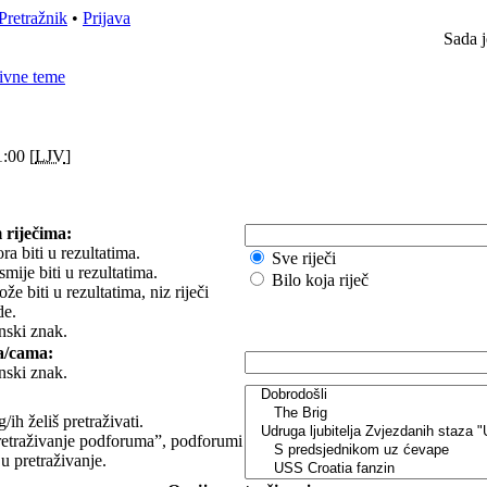
Pretražnik
•
Prijava
Sada j
ivne teme
:00 [
LJV
]
 riječima:
ra biti u rezultatima.
Sve riječi
smije biti u rezultatima.
Bilo koja riječ
e biti u rezultatima, niz riječi
de.
nski znak.
a/cama:
nski znak.
ih želiš pretraživati.
etraživanje podforuma”, podforumi
 u pretraživanje.