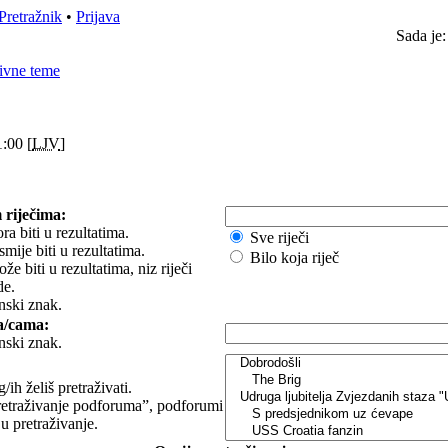
Pretražnik
•
Prijava
Sada je:
ivne teme
:00 [
LJV
]
 riječima:
ra biti u rezultatima.
Sve riječi
smije biti u rezultatima.
Bilo koja riječ
e biti u rezultatima, niz riječi
de.
nski znak.
a/cama:
nski znak.
ih želiš pretraživati.
etraživanje podforuma”, podforumi
 u pretraživanje.