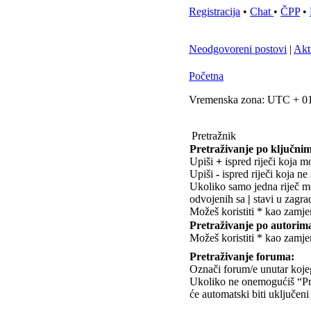
Registracija
•
Chat
•
ČPP
•
Neodgovoreni postovi
|
Akt
Početna
Vremenska zona: UTC + 01
Pretražnik
Pretraživanje po ključnim
Upiši
+
ispred riječi koja mo
Upiši
-
ispred riječi koja ne 
Ukoliko samo jedna riječ mož
odvojenih sa
|
stavi u zagra
Možeš koristiti * kao zamje
Pretraživanje po autorim
Možeš koristiti * kao zamje
Pretraživanje foruma:
Označi forum/e unutar kojeg/
Ukoliko ne onemogućiš “Pr
će automatski biti uključeni