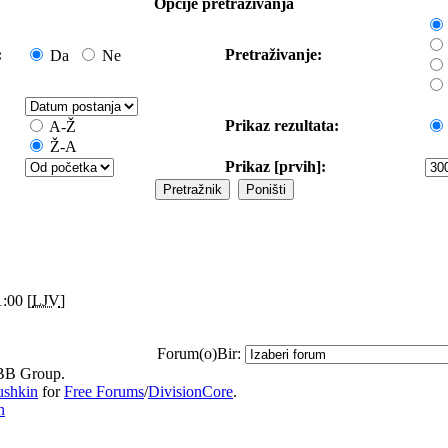
Opcije pretraživanja
:
Pretraživanje:
Da
Ne
Prikaz rezultata:
A-Ž
Ž-A
Prikaz [prvih]:
:00 [
LJV
]
Forum(o)Bir:
B Group.
ushkin
for
Free Forums
/
DivisionCore
.
n