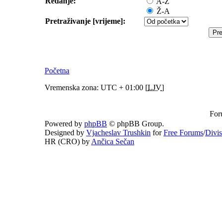
Redanje:
A-Ž
Ž-A
Pretraživanje [vrijeme]:
Početna
Vremenska zona: UTC + 01:00 [
LJV
]
For
Powered by
phpBB
© phpBB Group.
Designed by
Vjacheslav Trushkin
for
Free Forums
/
Divi
HR (CRO) by
Ančica Sečan