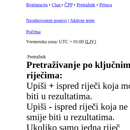
Registracija
•
Chat
•
ČPP
•
Pretražnik
•
Prijava
Neodgovoreni postovi
|
Aktivne teme
Početna
Vremenska zona: UTC + 01:00 [
LJV
]
Pretražnik
Pretraživanje po ključni
riječima:
Upiši
+
ispred riječi koja m
biti u rezultatima.
Upiši
-
ispred riječi koja ne
smije biti u rezultatima.
Ukoliko samo jedna riječ