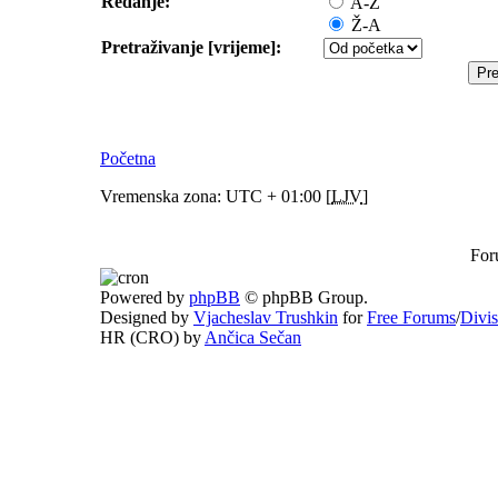
Redanje:
A-Ž
Ž-A
Pretraživanje [vrijeme]:
Početna
Vremenska zona: UTC + 01:00 [
LJV
]
For
Powered by
phpBB
© phpBB Group.
Designed by
Vjacheslav Trushkin
for
Free Forums
/
Divi
HR (CRO) by
Ančica Sečan