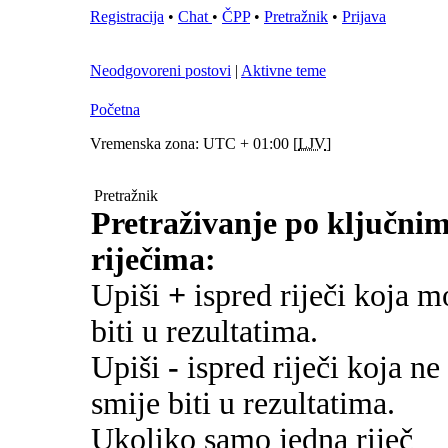
Registracija
•
Chat
•
ČPP
•
Pretražnik
•
Prijava
Neodgovoreni postovi
|
Aktivne teme
Početna
Vremenska zona: UTC + 01:00 [
LJV
]
Pretražnik
Pretraživanje po ključni
riječima:
Upiši
+
ispred riječi koja m
biti u rezultatima.
Upiši
-
ispred riječi koja ne
smije biti u rezultatima.
Ukoliko samo jedna riječ