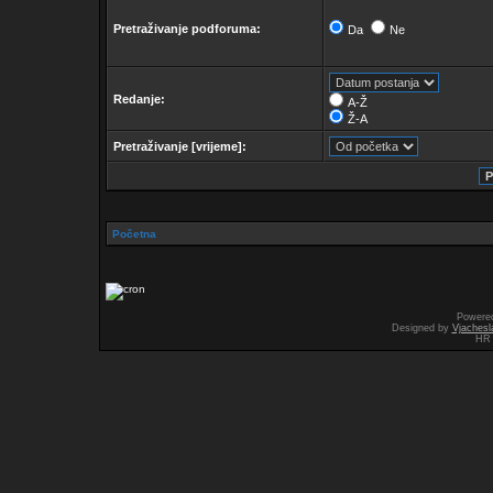
Pretraživanje podforuma:
Da
Ne
Redanje:
A-Ž
Ž-A
Pretraživanje [vrijeme]:
Početna
Powere
Designed by
Vjachesl
HR 