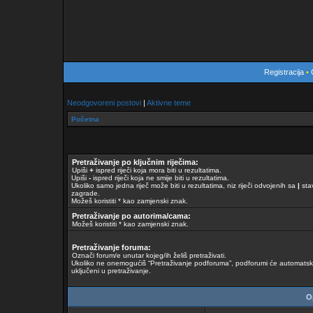
Registracija
•
Neodgovoreni postovi
|
Aktivne teme
Početna
Pretraživanje po ključnim riječima:
Upiši
+
ispred riječi koja mora biti u rezultatima.
Upiši
-
ispred riječi koja ne smije biti u rezultatima.
Ukoliko samo jedna riječ može biti u rezultatima, niz riječi odvojenih sa
|
stav
zagrade.
Možeš koristiti * kao zamjenski znak.
Pretraživanje po autorima/cama:
Možeš koristiti * kao zamjenski znak.
Pretraživanje foruma:
Označi forum/e unutar kojeg/ih želiš pretraživati.
Ukoliko ne onemogućiš “Pretraživanje podforuma”, podforumi će automatski 
uključeni u pretraživanje.
Op