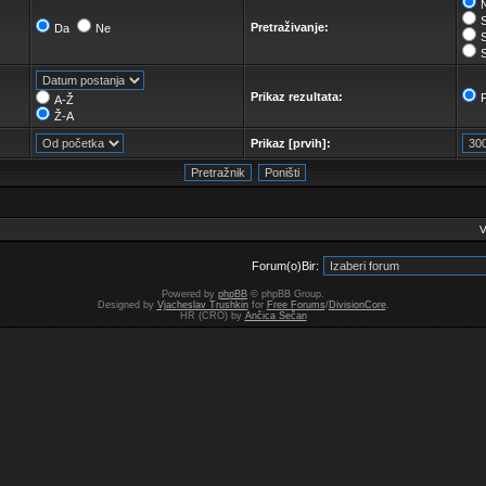
N
Pretraživanje:
Da
Ne
Prikaz rezultata:
A-Ž
Ž-A
Prikaz [prvih]:
V
Forum(o)Bir:
Powered by
phpBB
© phpBB Group.
Designed by
Vjacheslav Trushkin
for
Free Forums
/
DivisionCore
.
HR (CRO) by
Ančica Sečan