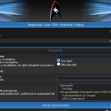
Registracija
•
Chat
•
ČPP
•
Pretražnik
•
Prijava
me
V
Pretražnik
ima:
 u rezultatima.
Sve riječi
ti u rezultatima.
Bilo koja riječ
u rezultatima, niz riječi odvojenih sa
|
stavi u
nak.
a:
nak.
iš pretraživati.
anje podforuma”, podforumi će automatski biti
Opcije pretraživanja