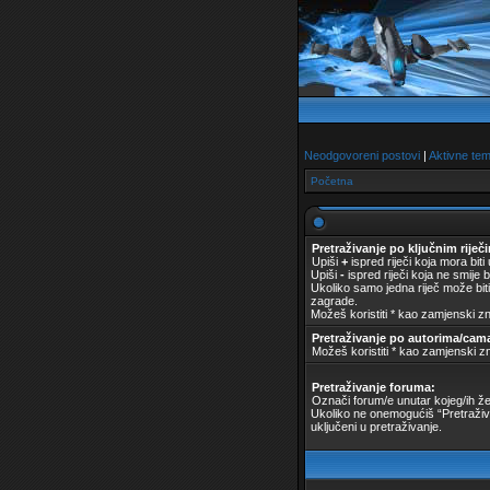
Neodgovoreni postovi
|
Aktivne te
Početna
Pretraživanje po ključnim riječ
Upiši
+
ispred riječi koja mora biti
Upiši
-
ispred riječi koja ne smije bi
Ukoliko samo jedna riječ može biti 
zagrade.
Možeš koristiti * kao zamjenski z
Pretraživanje po autorima/cam
Možeš koristiti * kao zamjenski z
Pretraživanje foruma:
Označi forum/e unutar kojeg/ih žel
Ukoliko ne onemogućiš “Pretraživ
uključeni u pretraživanje.