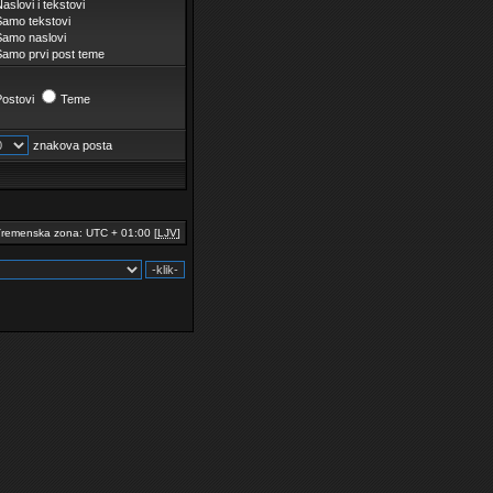
aslovi i tekstovi
Samo tekstovi
Samo naslovi
Samo prvi post teme
Postovi
Teme
znakova posta
remenska zona: UTC + 01:00 [
LJV
]