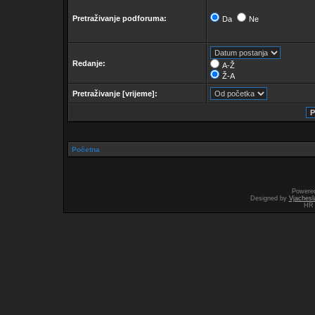
Pretraživanje podforuma:
Da
Ne
Redanje:
A-Ž
Ž-A
Pretraživanje [vrijeme]:
Početna
Powere
Designed by
Vjachesl
HR 