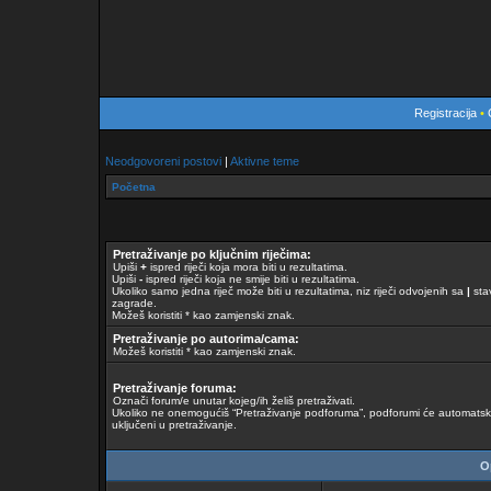
Registracija
•
Neodgovoreni postovi
|
Aktivne teme
Početna
Pretraživanje po ključnim riječima:
Upiši
+
ispred riječi koja mora biti u rezultatima.
Upiši
-
ispred riječi koja ne smije biti u rezultatima.
Ukoliko samo jedna riječ može biti u rezultatima, niz riječi odvojenih sa
|
stav
zagrade.
Možeš koristiti * kao zamjenski znak.
Pretraživanje po autorima/cama:
Možeš koristiti * kao zamjenski znak.
Pretraživanje foruma:
Označi forum/e unutar kojeg/ih želiš pretraživati.
Ukoliko ne onemogućiš “Pretraživanje podforuma”, podforumi će automatski 
uključeni u pretraživanje.
Op