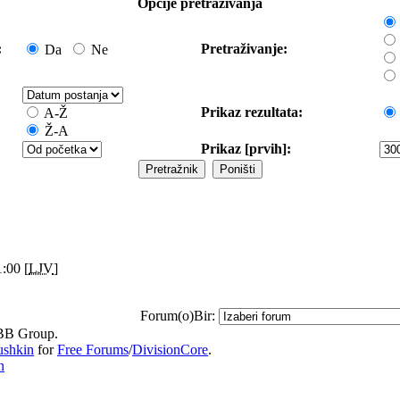
Opcije pretraživanja
:
Pretraživanje:
Da
Ne
Prikaz rezultata:
A-Ž
Ž-A
Prikaz [prvih]:
:00 [
LJV
]
Forum(o)Bir:
B Group.
ushkin
for
Free Forums
/
DivisionCore
.
n