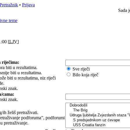
Pretražnik
•
Prijava
Sada j
ivne teme
:00 [
LJV
]
 riječima:
ra biti u rezultatima.
Sve riječi
smije biti u rezultatima.
Bilo koja riječ
e biti u rezultatima, niz riječi
de.
nski znak.
a/cama:
nski znak.
ih želiš pretraživati.
etraživanje podforuma”, podforumi
 u pretraživanje.