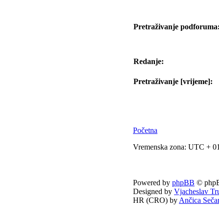
Pretraživanje podforuma
Redanje:
Pretraživanje [vrijeme]:
Početna
Vremenska zona: UTC + 01
Powered by
phpBB
© phpB
Designed by
Vjacheslav Tr
HR (CRO) by
Ančica Seča