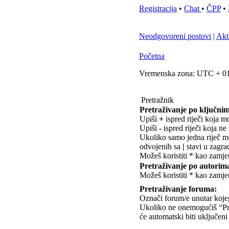
Registracija
•
Chat
•
ČPP
•
Neodgovoreni postovi
|
Akt
Početna
Vremenska zona: UTC + 01
Pretražnik
Pretraživanje po ključnim
Upiši
+
ispred riječi koja mo
Upiši
-
ispred riječi koja ne 
Ukoliko samo jedna riječ mož
odvojenih sa
|
stavi u zagra
Možeš koristiti * kao zamje
Pretraživanje po autorim
Možeš koristiti * kao zamje
Pretraživanje foruma:
Označi forum/e unutar kojeg/
Ukoliko ne onemogućiš “Pr
će automatski biti uključeni