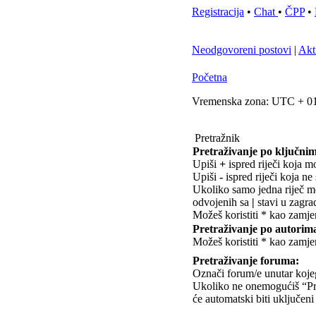
Registracija
•
Chat
•
ČPP
•
Neodgovoreni postovi
|
Akt
Početna
Vremenska zona: UTC + 01
Pretražnik
Pretraživanje po ključnim
Upiši
+
ispred riječi koja mo
Upiši
-
ispred riječi koja ne 
Ukoliko samo jedna riječ mož
odvojenih sa
|
stavi u zagra
Možeš koristiti * kao zamje
Pretraživanje po autorim
Možeš koristiti * kao zamje
Pretraživanje foruma:
Označi forum/e unutar kojeg/
Ukoliko ne onemogućiš “Pr
će automatski biti uključeni