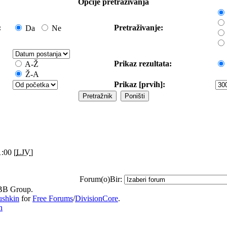
Opcije pretraživanja
:
Pretraživanje:
Da
Ne
Prikaz rezultata:
A-Ž
Ž-A
Prikaz [prvih]:
:00 [
LJV
]
Forum(o)Bir:
B Group.
ushkin
for
Free Forums
/
DivisionCore
.
n