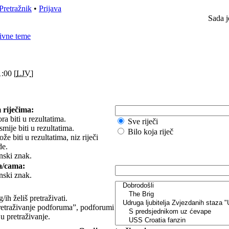
Pretražnik
•
Prijava
Sada j
ivne teme
:00 [
LJV
]
 riječima:
ra biti u rezultatima.
Sve riječi
smije biti u rezultatima.
Bilo koja riječ
e biti u rezultatima, niz riječi
de.
nski znak.
a/cama:
nski znak.
ih želiš pretraživati.
etraživanje podforuma”, podforumi
 u pretraživanje.