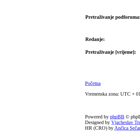
Pretraživanje podforuma
Redanje:
Pretraživanje [vrijeme]:
Početna
Vremenska zona: UTC + 01
Powered by
phpBB
© phpB
Designed by
Vjacheslav Tr
HR (CRO) by
Ančica Seča